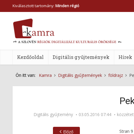
Kiválasztott tartomány:
Minden régió
Kezdőoldal
Digitális gyűjtemények
Hírek
Ön itt van:
Kamra
Digitális gyűjtemények
földrajz
Pe
Pek
Digitális gyűjtemény
03.05.2016 07:44
közzéte
Stran
9
Előző