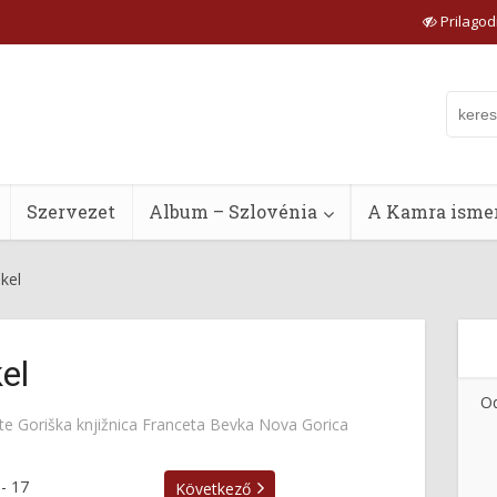
Prilagodi
Szervezet
Album – Szlovénia
A Kamra ismer
kel
el
Od
tte
Goriška knjižnica Franceta Bevka Nova Gorica
-
17
Következő