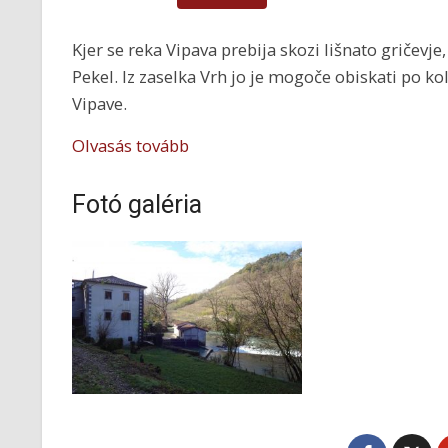
Kjer se reka Vipava prebija skozi lišnato gričevj
Pekel. Iz zaselka Vrh jo je mogoče obiskati po ko
Vipave.
Olvasás tovább
Fotó galéria