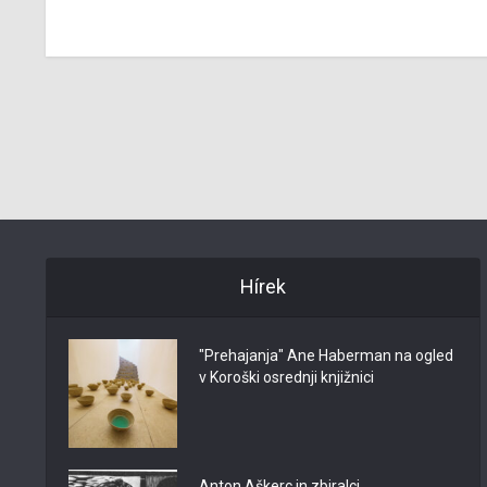
Hírek
"Prehajanja" Ane Haberman na ogled
v Koroški osrednji knjižnici
Anton Aškerc in zbiralci