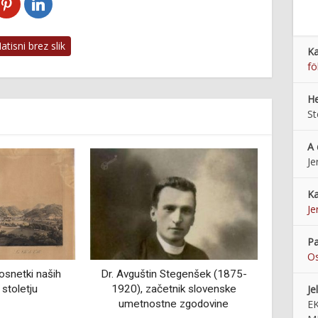
tisni brez slik
Ka
fö
He
St
A 
Je
Ka
Je
Pa
Os
egenšek (1875-
Prežihova bajta – spominski
Na Gor
Je
ik slovenske
muzej Prežihovega Voranca
razg
E
 zgodovine
(1979–2019)
druge