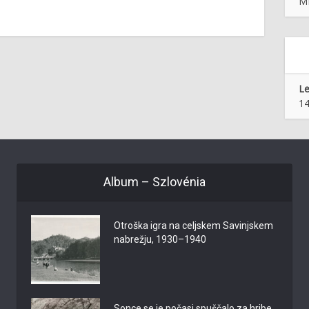
ML
Le
14
Album – Szlovénia
Otroška igra na celjskem Savinjskem
nabrežju, 1930–1940
Sonce se je počasi spuščalo za hribe