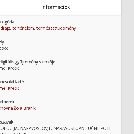
Információk
tegória
ldrajz
,
történelem
,
természettudomány
ly
eske
digitális gyűjtemény szerzője
rnej Krečič
pcsolattartó
rnej Krečič
rtnerek
novna šola Branik
enščem je fletno: zbirka
Zgodba o prvi svetovni vojni,
lszavak
lednic gorenjskih krajev
ruskem ujetništvu in vrnitvi
KOLOGIJA, NARAVOSLOVJE, NARAVOSLOVNE UČNE POTI,
 polovice 20. stoletja v
domov