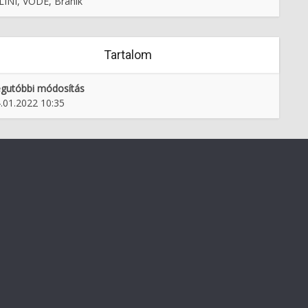
INI, VODE, Branik
Gorenjskem muzeju
Tartalom
gutóbbi módosítás
.01.2022 10:35