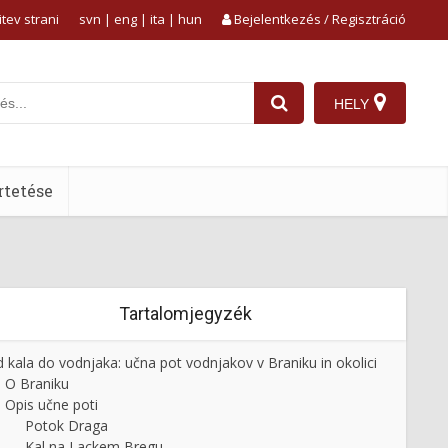
tev strani
svn
|
eng
|
ita
|
hun
Bejelentkezés / Regisztráció
HELY
tetése
Tartalomjegyzék
 kala do vodnjaka: učna pot vodnjakov v Braniku in okolici
O Braniku
Opis učne poti
Potok Draga
Kal na Lackem Bregu