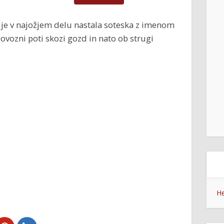
e, je v najožjem delu nastala soteska z imenom
lovozni poti skozi gozd in nato ob strugi
He