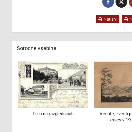
Natisni
Na
Sorodne vsebine
h
Vedute, zvesti posnetki naših
Dr. Avguštin St
krajev v 19. stoletju
1920), začetn
umetnostne