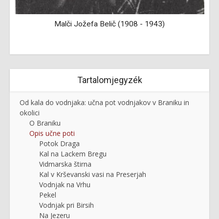
Malči Jožefa Belič (1908 - 1943)
Tartalomjegyzék
Od kala do vodnjaka: učna pot vodnjakov v Braniku in
okolici
O Braniku
Opis učne poti
Potok Draga
Kal na Lackem Bregu
Vidmarska štirna
Kal v Krševanski vasi na Preserjah
Vodnjak na Vrhu
Pekel
Vodnjak pri Birsih
Na Jezeru