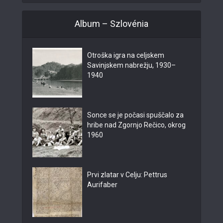
Album – Szlovénia
Otroška igra na celjskem
Savinjskem nabrežju, 1930–
1940
Sonce se je počasi spuščalo za
hribe nad Zgornjo Rečico, okrog
1960
Prvi zlatar v Celju: Pettrus
Aurifaber