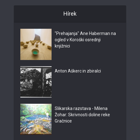
Hírek
"Prehajanja" Ane Haberman na
ogled v Koroški osrednji
knjižnici
Anton Aškerc in zbiralci
Slikarska razstava - Milena
Žohar: Skrivnosti doline reke
Gračnice