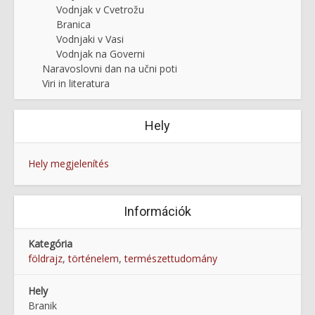
Vodnjak v Cvetrožu
Branica
Vodnjaki v Vasi
Vodnjak na Governi
Naravoslovni dan na učni poti
Viri in literatura
Hely
Hely megjelenítés
Információk
Kategória
földrajz
,
történelem
,
természettudomány
Hely
Branik