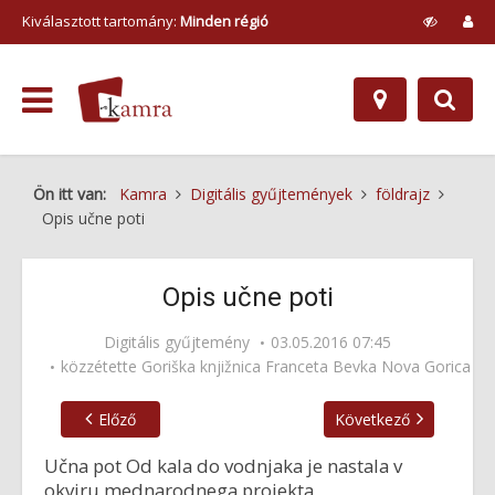
Kiválasztott tartomány:
Minden régió
Ön itt van:
Kamra
Digitális gyűjtemények
földrajz
Opis učne poti
Opis učne poti
Digitális gyűjtemény
03.05.2016 07:45
közzétette
Goriška knjižnica Franceta Bevka Nova Gorica
Előző
Következő
Učna pot Od kala do vodnjaka je nastala v
okviru mednarodnega projekta