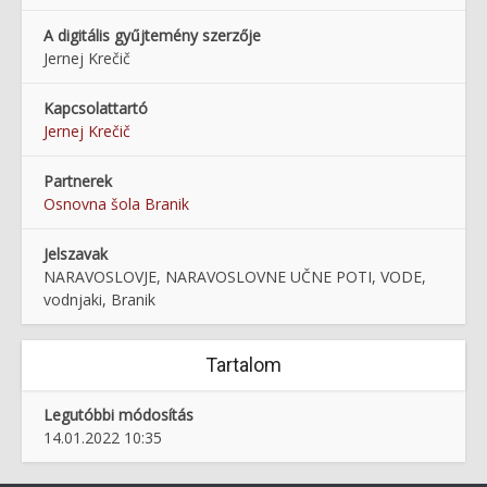
A digitális gyűjtemény szerzője
Jernej Krečič
Kapcsolattartó
Jernej Krečič
Partnerek
Osnovna šola Branik
Jelszavak
NARAVOSLOVJE, NARAVOSLOVNE UČNE POTI, VODE,
vodnjaki, Branik
Tartalom
Legutóbbi módosítás
14.01.2022 10:35