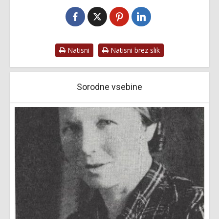
Natisni
Natisni brez slik
Sorodne vsebine