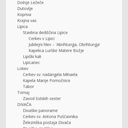
Dolnje Ležeče
Dutovlje
Kopriva
Krajna vas
Lipica
Stavbna dediščina Lipice
Cerkev v Lipici
Jubilejni hlev – 'Abrihtunga, Obrihtunga'
Kapelica Lurške Matere Božje
Lipiški kali
Lipicanec
Lokev
Cerkev sv. nadangela Mihaela
Kapela Marije Pomočnice
Tabor
Tomaj
Zavod šolskih sester
DIVAČA
Divaške panorame
Cerkev sv. Antona Puščavnika
Železniška postaja Divača