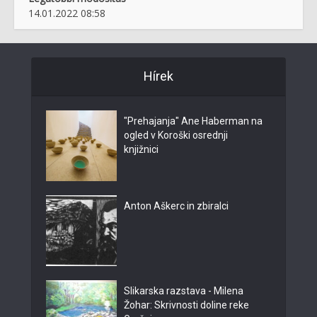
14.01.2022 08:58
Hírek
"Prehajanja" Ane Haberman na
ogled v Koroški osrednji
knjižnici
Anton Aškerc in zbiralci
Slikarska razstava - Milena
Žohar: Skrivnosti doline reke