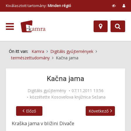
Kiválasztott tartomány:
Minden régió
Ön itt van:
Kamra
Digitális gyűjtemények
természettudomány
Kačna jama
Kačna jama
Digitális gyűjtemény
07.11.2011 13:56
közzétette
Kosovelova knjižnica Sežana
Előző
Következő
Kraška jama v bližini Divače