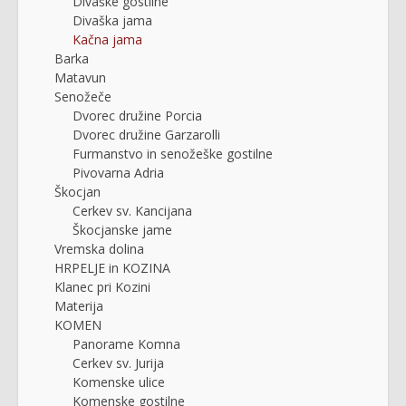
Divaške gostilne
Divaška jama
Kačna jama
Barka
Matavun
Senožeče
Dvorec družine Porcia
Dvorec družine Garzarolli
Furmanstvo in senožeške gostilne
Pivovarna Adria
Škocjan
Cerkev sv. Kancijana
Škocjanske jame
Vremska dolina
HRPELJE in KOZINA
Klanec pri Kozini
Materija
KOMEN
Panorame Komna
Cerkev sv. Jurija
Komenske ulice
Komenske gostilne