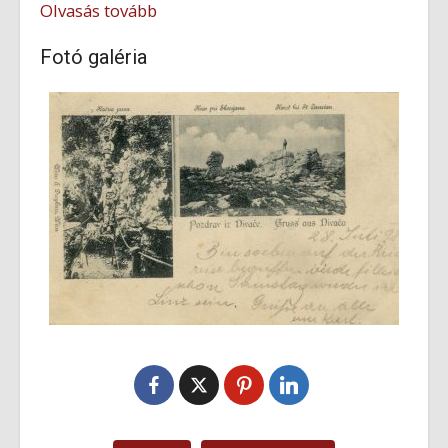
Olvasás tovább
Fotó galéria