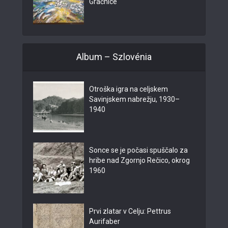
Gračnice
Album – Szlovénia
Otroška igra na celjskem
Savinjskem nabrežju, 1930–
1940
Sonce se je počasi spuščalo za
hribe nad Zgornjo Rečico, okrog
1960
Prvi zlatar v Celju: Pettrus
Aurifaber