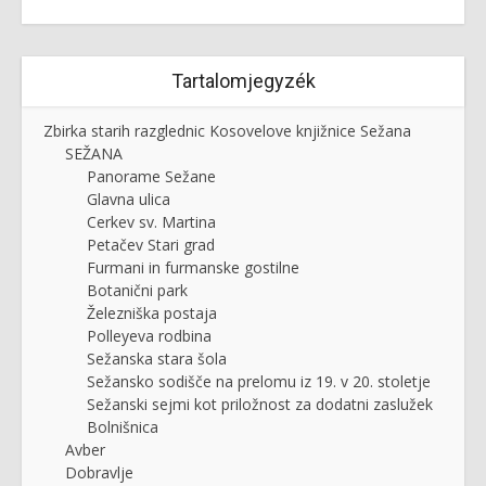
Tartalomjegyzék
Zbirka starih razglednic Kosovelove knjižnice Sežana
SEŽANA
Panorame Sežane
Glavna ulica
Cerkev sv. Martina
Petačev Stari grad
Furmani in furmanske gostilne
Botanični park
Železniška postaja
Polleyeva rodbina
Sežanska stara šola
Sežansko sodišče na prelomu iz 19. v 20. stoletje
Sežanski sejmi kot priložnost za dodatni zaslužek
Bolnišnica
Avber
Dobravlje