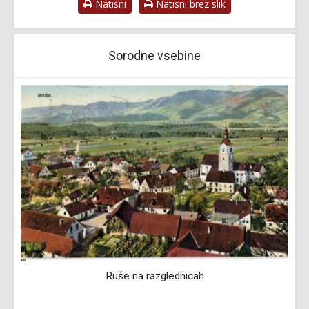
Natisni
Natisni brez slik
Sorodne vsebine
Ruše na razglednicah