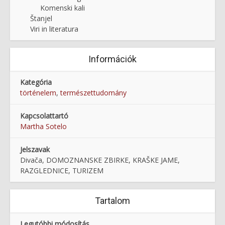
Komenski kali
Štanjel
Viri in literatura
Információk
Kategória
történelem
,
természettudomány
Kapcsolattartó
Martha Sotelo
Jelszavak
Divača, DOMOZNANSKE ZBIRKE, KRAŠKE JAME,
RAZGLEDNICE, TURIZEM
Tartalom
Legutóbbi módosítás