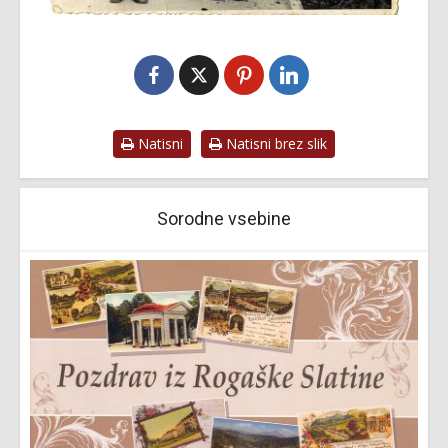
Natisni
Natisni brez slik
Sorodne vsebine