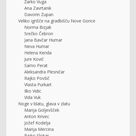
Žarko Vuga
Ana Zavrtanik
Davorin Zupan
Veliko igrišče na gradbišču Nove Gorice
Norma Bizjak
Srečko Čebron
Jana Bavčar Humar
Neva Humar
Helena Kenda
Jure Kovič
Samo Perat
Aleksandra Plesničar
Rajko Povšič
Vlasta Purkart
Ilko Vidic
Vida Vuk
Noge v blatu, glava v zlatu
Marija Goljevšček
Anton Krivec
Jožef Kodelja
Marija Mercina
Rajko Slokar