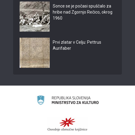
Sonce se je počasi spuščalo za
hribe nad Zgornjo Rečico, okrog
1960
Prvi zlatar v Celju: Pettrus
Aurifaber