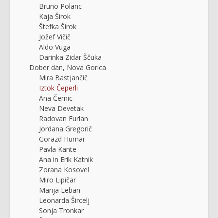
Bruno Polanc
Kaja Širok
Štefka Širok
Jožef Vičič
Aldo Vuga
Darinka Zidar Ščuka
Dober dan, Nova Gorica
Mira Bastjančič
Iztok Čeperli
Ana Černic
Neva Devetak
Radovan Furlan
Jordana Gregorič
Gorazd Humar
Pavla Kante
Ana in Erik Katnik
Zorana Kosovel
Miro Lipičar
Marija Leban
Leonarda Šircelj
Sonja Tronkar