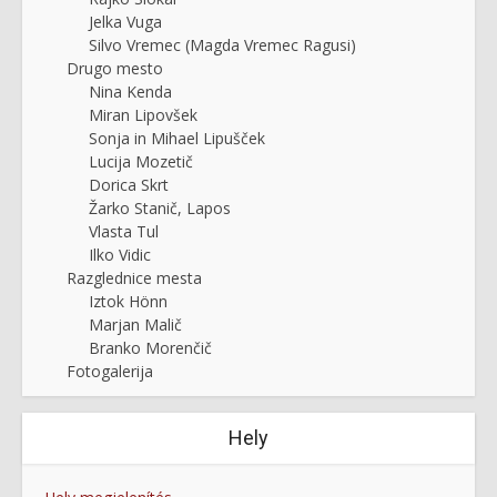
Jelka Vuga
Silvo Vremec (Magda Vremec Ragusi)
Drugo mesto
Nina Kenda
Miran Lipovšek
Sonja in Mihael Lipušček
Lucija Mozetič
Dorica Skrt
Žarko Stanič, Lapos
Vlasta Tul
Ilko Vidic
Razglednice mesta
Iztok Hönn
Marjan Malič
Branko Morenčič
Fotogalerija
Hely