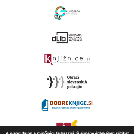
A weboldalon a minőségi felhasználói élmény érdekében sütiket