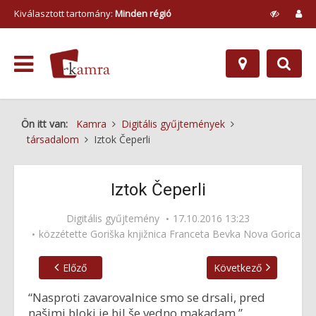
Kiválasztott tartomány:
Minden régió
Ön itt van:
Kamra
Digitális gyűjtemények
társadalom
Iztok Čeperli
Iztok Čeperli
Digitális gyűjtemény
17.10.2016 13:23
közzétette
Goriška knjižnica Franceta Bevka Nova Gorica
Előző
Következő
“Nasproti zavarovalnice smo se drsali, pred
našimi bloki je bil še vedno makadam.”