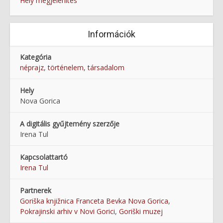
Hely megjelenítés
Információk
Kategória
néprajz
,
történelem
,
társadalom
Hely
Nova Gorica
A digitális gyűjtemény szerzője
Irena Tul
Kapcsolattartó
Irena Tul
Partnerek
Goriška knjižnica Franceta Bevka Nova Gorica
,
Pokrajinski arhiv v Novi Gorici
,
Goriški muzej