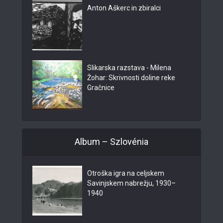
Anton Aškerc in zbiralci
Slikarska razstava - Milena
Žohar: Skrivnosti doline reke
Gračnice
Album – Szlovénia
Otroška igra na celjskem
Savinjskem nabrežju, 1930–
1940