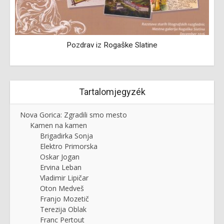
Pozdrav iz Rogaške Slatine
Tartalomjegyzék
Nova Gorica: Zgradili smo mesto
Kamen na kamen
Brigadirka Sonja
Elektro Primorska
Oskar Jogan
Ervina Leban
Vladimir Lipičar
Oton Medveš
Franjo Mozetič
Terezija Oblak
Franc Pertout