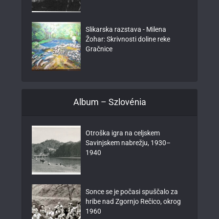
Slikarska razstava - Milena
Žohar: Skrivnosti doline reke
Gračnice
Album – Szlovénia
Otroška igra na celjskem
Savinjskem nabrežju, 1930–
1940
Sonce se je počasi spuščalo za
hribe nad Zgornjo Rečico, okrog
1960