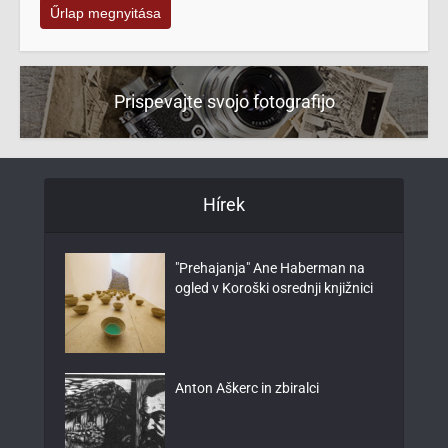
Űrlap megnyitása
Prispevajte svojo fotografijo
Hírek
"Prehajanja" Ane Haberman na
ogled v Koroški osrednji knjižnici
Anton Aškerc in zbiralci