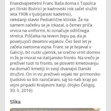
Enandvajsetletni Franc Baša doma s Topolca
pri Ilirski Bistrici je kadrovski rok začel služiti
leta 1908 v ljubljanski kadetnici,
nekdanji stavbi Pediatrične klinike. Že na
samem začetku se je izkazal, o čemer priča
vrvica na uniformi, ki označuje odličnega
strelca. Piščalka na levem žepu pa, da je
poveljujoči desetini vojakov. Čez šest let je
začela svetovna vojna. Franc se je bojeval v
Galiciji, bil ruski ujetnik, se srečno vrnil domov
in že je moral na italijansko fronto. Na srečo je
preživel tudi to fronto, se posvetil kmetovanju
na domači kmetiji in svoji dvanajst članski
družini. On in vsi preživeli vojaki ter primorsko
ljudstvo so bili razočarani, saj so naši kraji po
vojni pripadli Kraljevini Italiji. (Vojko Čeligoj,
30. 5. 2016)
Slika