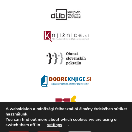
A weboldalon a minőségi felhasználói élmény érdekében sütiket
használunk.
You can find out more about which cookies we are using or
switch them off in
settings
.
2008 - 2026 ©
KAMRA
, Production: TrueCAD d.o.o.