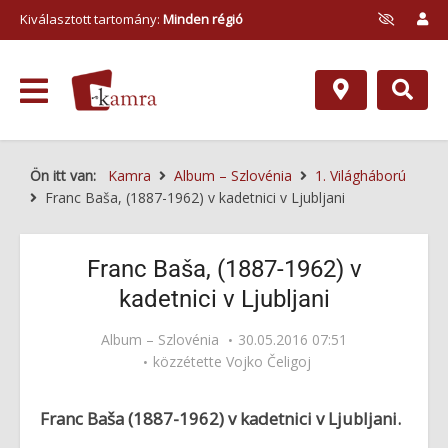
Kiválasztott tartomány:
Minden régió
Ön itt van:
Kamra
Album – Szlovénia
1. Világháború
Franc Baša, (1887-1962) v kadetnici v Ljubljani
Franc Baša, (1887-1962) v
kadetnici v Ljubljani
Album – Szlovénia
30.05.2016 07:51
közzétette
Vojko Čeligoj
Franc Baša (1887-1962) v kadetnici v Ljubljani.