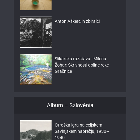
Anton Aškerc in zbiralci
Slikarska razstava - Milena
Žohar: Skrivnosti doline reke
Gračnice
Album – Szlovénia
Otroška igra na celjskem
Savinjskem nabrežju, 1930–
1940