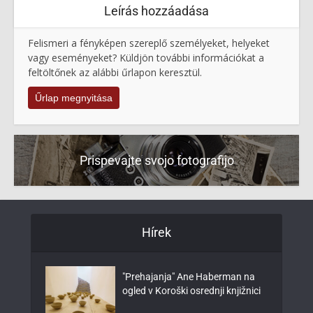
Leírás hozzáadása
Felismeri a fényképen szereplő személyeket, helyeket
vagy eseményeket? Küldjön további információkat a
feltöltőnek az alábbi űrlapon keresztül.
Űrlap megnyitása
Prispevajte svojo fotografijo
Hírek
"Prehajanja" Ane Haberman na
ogled v Koroški osrednji knjižnici