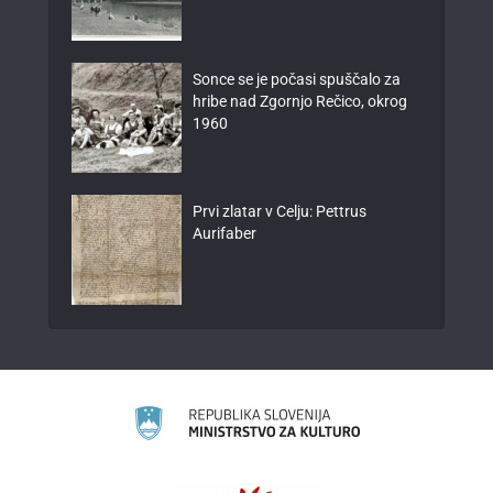
Sonce se je počasi spuščalo za
hribe nad Zgornjo Rečico, okrog
1960
Prvi zlatar v Celju: Pettrus
Aurifaber