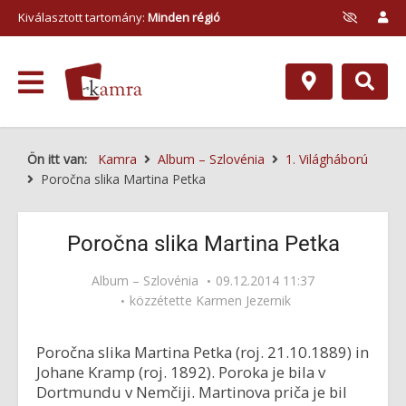
Kiválasztott tartomány:
Minden régió
Ön itt van:
Kamra
Album – Szlovénia
1. Világháború
Poročna slika Martina Petka
Poročna slika Martina Petka
Album – Szlovénia
09.12.2014 11:37
közzétette
Karmen Jezernik
Poročna slika Martina Petka (roj. 21.10.1889) in
Johane Kramp (roj. 1892). Poroka je bila v
Dortmundu v Nemčiji. Martinova priča je bil