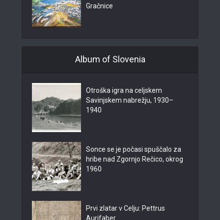
Gračnice
Album of Slovenia
Otroška igra na celjskem
Savinjskem nabrežju, 1930–
1940
Sonce se je počasi spuščalo za
hribe nad Zgornjo Rečico, okrog
1960
Prvi zlatar v Celju: Pettrus
Aurifaber