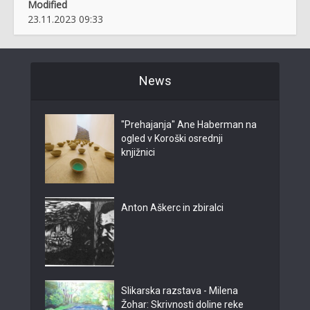
Modified
23.11.2023 09:33
News
"Prehajanja" Ane Haberman na
ogled v Koroški osrednji
knjižnici
Anton Aškerc in zbiralci
Slikarska razstava - Milena
Žohar: Skrivnosti doline reke