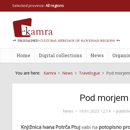
Selected province:
All regions
Home
Digital collections
News
Organis
You are here:
Kamra
News
Travelogue
Pod morjem 
Pod morjem 
News
19.01.2023 12:14
publis
Knjižnica Ivana Potrča Ptuj
vabi na
potopisno pro