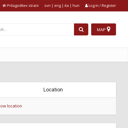
Prilagoditev strani
svn
|
eng
|
ita
|
hun
Log in / Register
MAP
Location
ow location