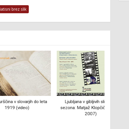
tisni brez slik
ovarjih do leta
Ljubljana v gibljivih slikah, 6.
Hima
ideo)
sezona: Matjaž Klopčič (1934 -
2007)