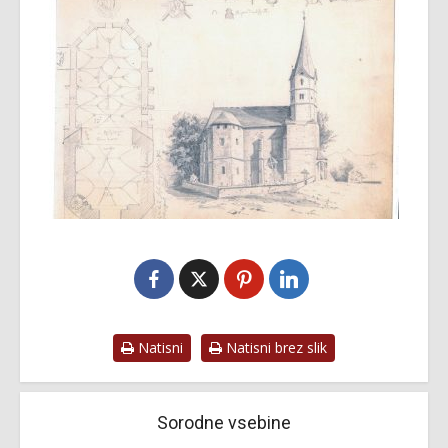
Natisni
Natisni brez slik
Sorodne vsebine