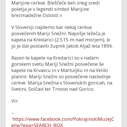
Marijine cerkve. Bleščeče beli sneg sredi
poletja je v legendi simbol Marijine
brezmadežne čistosti.«
V Sloveniji najdemo kar nekaj cerkva
posvečenih Mariji Snežni. Najvišje ležeča je
kapela na Kredarici (2.515 m nad morjem), ki
jo je dal postaviti župnik Jakob Aljaž leta 1896.
Razen te kapele na Kredarici so v našem
gorskem svetu Mariji Snežni posvečene še
kapele na Krvavcu in v Martuljku in na Veliki
planini. Mariji Snežni so posvečene naslednje
cerkve: Marija Snežna v Slovenskih goricah, na
Svetini, Solčavi ter Trnovo nad Gorico.
Vir:
–
https://www.facebook.com/PokrajinskiMuzejC
elje/?epa=SEARCH_BOX