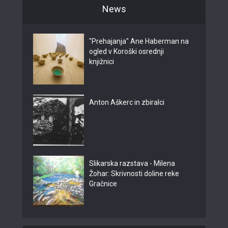
News
"Prehajanja" Ane Haberman na
ogled v Koroški osrednji
knjižnici
Anton Aškerc in zbiralci
Slikarska razstava - Milena
Žohar: Skrivnosti doline reke
Gračnice