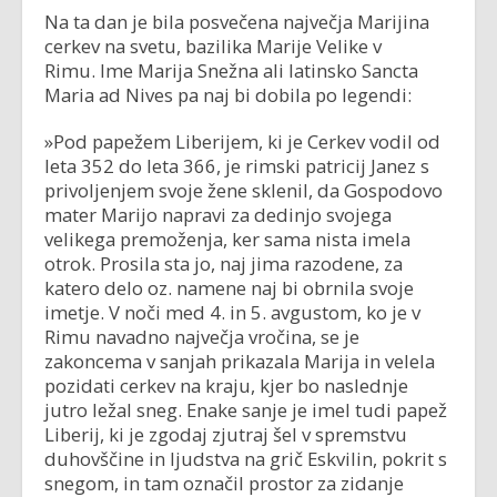
Na ta dan je bila posvečena največja Marijina
cerkev na svetu, bazilika Marije Velike v
Rimu. Ime Marija Snežna ali latinsko Sancta
Maria ad Nives pa naj bi dobila po legendi:
»Pod papežem Liberijem, ki je Cerkev vodil od
leta 352 do leta 366, je rimski patricij Janez s
privoljenjem svoje žene sklenil, da Gospodovo
mater Marijo napravi za dedinjo svojega
velikega premoženja, ker sama nista imela
otrok. Prosila sta jo, naj jima razodene, za
katero delo oz. namene naj bi obrnila svoje
imetje. V noči med 4. in 5. avgustom, ko je v
Rimu navadno največja vročina, se je
zakoncema v sanjah prikazala Marija in velela
pozidati cerkev na kraju, kjer bo naslednje
jutro ležal sneg. Enake sanje je imel tudi papež
Liberij, ki je zgodaj zjutraj šel v spremstvu
duhovščine in ljudstva na grič Eskvilin, pokrit s
snegom, in tam označil prostor za zidanje