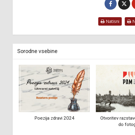
Natisni
Na
Sorodne vsebine
2024
Otvoritev razstave "Od urbarjev
Dehteči cve
do fotografij"