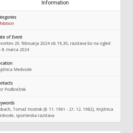
Information
tegories
hibition
te of Event
voritev 20. februarja 2024 ob 19,30, razstava bo na ogled
 8. marca 2024
cation
jižnica Medvode
ntacts
or Podbrežnik
eywords
ibach, Tomaž Hostnik (8. 11. 1961 - 21. 12. 1982), Knjižnica
dvode, spominska razstava