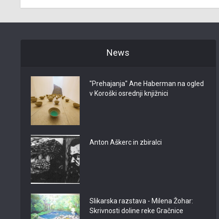
News
"Prehajanja" Ane Haberman na ogled
v Koroški osrednji knjižnici
Anton Aškerc in zbiralci
Slikarska razstava - Milena Žohar:
Skrivnosti doline reke Gračnice