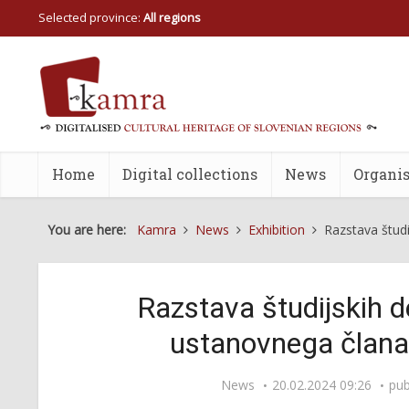
Selected province:
All regions
Home
Digital collections
News
Organis
You are here:
Kamra
News
Exhibition
Razstava štud
Razstava študijskih 
ustanovnega člana
News
20.02.2024 09:26
pub