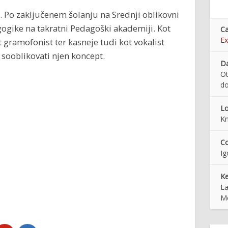
 Po zaključenem šolanju na Srednji oblikovni
agogike na takratni Pedagoški akademiji. Kot
Ca
Ex
 gramofonist ter kasneje tudi kot vokalist
 sooblikovati njen koncept.
Da
Ot
do
Lo
Kn
Co
Ig
K
La
Me