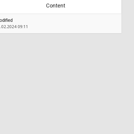
Content
dified
.02.2024 09:11
Odtenki poezije
Razstava fotografa Srdana
Mohoriča