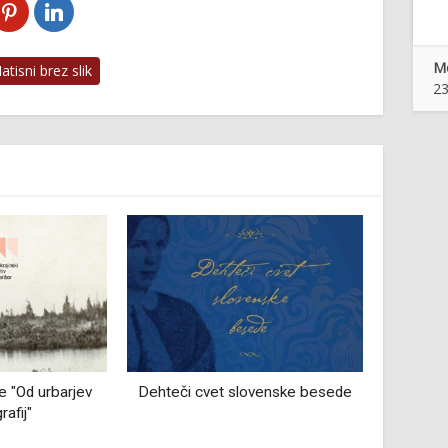
Mo
tisni brez slik
23
t slovenske besede
Mojstri piva