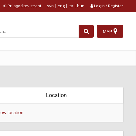
Prilagoditev strani
svn
|
eng
|
ita
|
hun
Log in / Register
MAP
Location
ow location