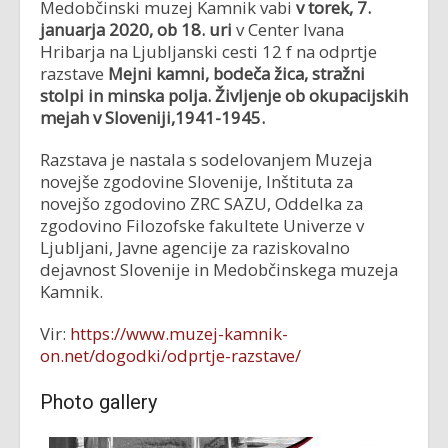
Medobčinski muzej Kamnik vabi
v torek, 7.
januarja 2020, ob 18. uri
v Center Ivana
Hribarja na Ljubljanski cesti 12 f na odprtje
razstave
Mejni kamni, bodeča žica, stražni
stolpi in minska polja. Življenje ob okupacijskih
mejah v Sloveniji,1941-1945.
Razstava je nastala s sodelovanjem Muzeja
novejše zgodovine Slovenije, Inštituta za
novejšo zgodovino ZRC SAZU, Oddelka za
zgodovino Filozofske fakultete Univerze v
Ljubljani, Javne agencije za raziskovalno
dejavnost Slovenije in Medobčinskega muzeja
Kamnik.
Vir:
https://www.muzej-kamnik-
on.net/dogodki/odprtje-razstave/
Photo gallery