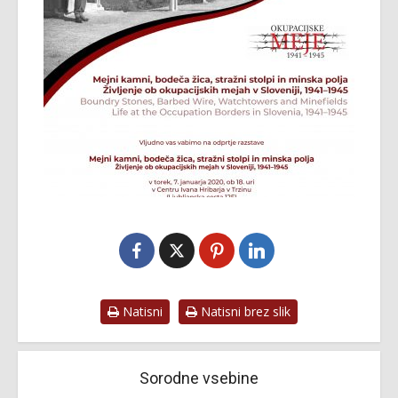
Natisni
Natisni brez slik
Sorodne vsebine