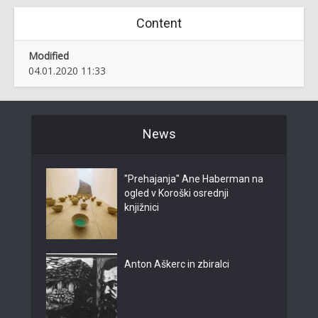
Content
Modified
04.01.2020 11:33
News
"Prehajanja" Ane Haberman na
ogled v Koroški osrednji
knjižnici
Anton Aškerc in zbiralci