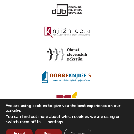
We are using cookies to give you the best experience on our
website.
You can find out more about which cookies we are using or
switch them off in
settings
.
2008 - 2026 ©
KAMRA
, Production: TrueCAD d.o.o.
Accept
Reject
Settings
About Kamra
Terms of use
ISSN 2350-5559