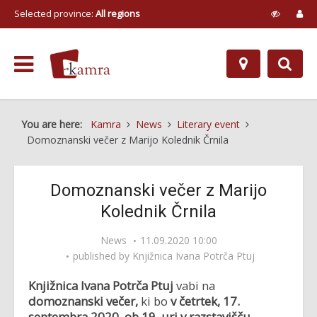
Selected province:
All regions
You are here:
Kamra
News
Literary event
Domoznanski večer z Marijo Kolednik Črnila
Domoznanski večer z Marijo
Kolednik Črnila
News
11.09.2020 10:00
published by
Knjižnica Ivana Potrča Ptuj
Knjižnica Ivana Potrča Ptuj
vabi na
domoznanski večer,
ki bo
v četrtek, 17.
septembra 2020, ob 19. uri v razstavišču