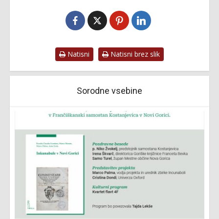
Natisni
Natisni brez slik
Sorodne vsebine