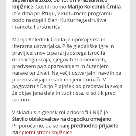
knjižnice.
Gostili bomo
Marijo Kolednik Črnila
iz Vidma pri Ptuju, v kulturnem programu
bodo nastopili člani Kulturnega društva
Franceta Forstneriča.
Marija Kolednik Črnila je upokojenka in
literarna ustvarjalka. Piše gledališke igre in
pravljice; snov črpa iz ljudskega izročila
domačega kraja, njegovih znamenitosti,
predvsem pa z opazovanjem in čutenjem
narave ter živali. Največji ustvarjalni navdih pa
ji predstavljajo mladi in njeni domači. V
pogovoru z Darjo Plajnšek bo predstavila svoja
že objavljena dela in tudi tista, ki so tik pred
izidom.
V skladu s higienskimi priporočili NIJZ je
število obiskovalcev na dogodku omejeno
.
Priporočamo, da se nanj
predhodno prijavite
na
spletni strani knjižnice
.