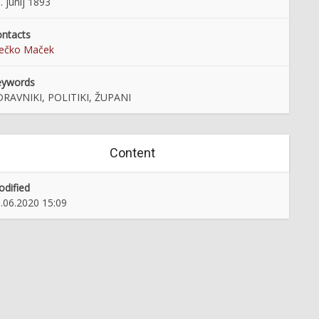
. junij 1893
ntacts
rečko Maček
eywords
RAVNIKI, POLITIKI, ŽUPANI
Content
dified
.06.2020 15:09