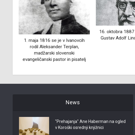
16. oktobra 1887 je v Pragi umrl
21. januarja 192
Gustav Adolf Lindner, pedagog
Svetec, narodn
vcih
književnik i
,
atelj
News
"Prehajanja" Ane Haberman na ogled
v Koroški osrednji knjižnici