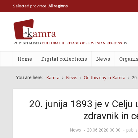
Selected province:
All regions
Home
Digital collections
News
Organis
You are here:
Kamra
News
On this day in Kamra
20.
20. junija 1893 je v Celj
zdravnik in c
News
20.06.2020 00:00
publi