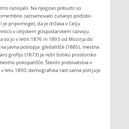
itro razvijalo. Na njegovo pobudo so
je pomembno zaznamovalo zunanjo podobo
i je pripomogel, da je država v Celju
lomnico v celjskem gospodarskem razvoju.
da so jo v letih 1876 in 1893 od Mozirja do
ilna javna poslopja: gledališče (1885), mestna
taro grofijo (1873) je rešil šolsko prostorsko
 mestno pokopališče. Število prebivalstva v
 v letu 1890; demografska rast sama potrjuje