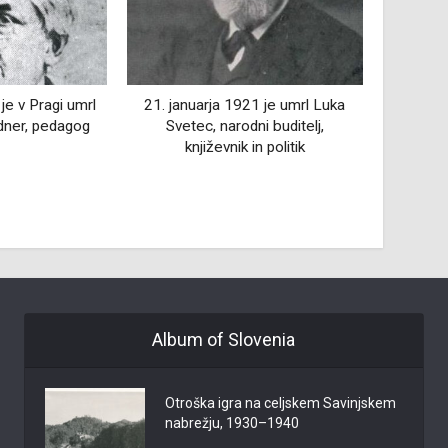
1 je umrl Luka
31. marca 1769 je v Ljubljani
i buditelj,
umrl Fortunat Bergant, slovenski
12. marc
n politik
baročni slikar
rodil Ed
Album of Slovenia
Otroška igra na celjskem Savinjskem
nabrežju, 1930–1940