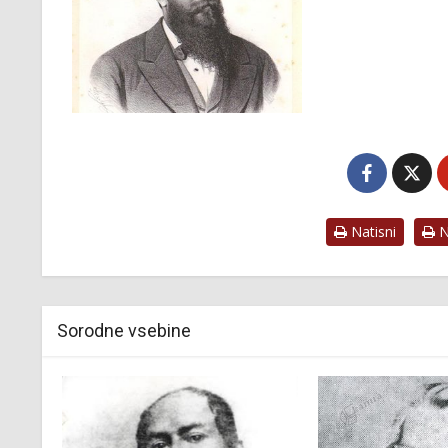
Natisni
Na
Sorodne vsebine