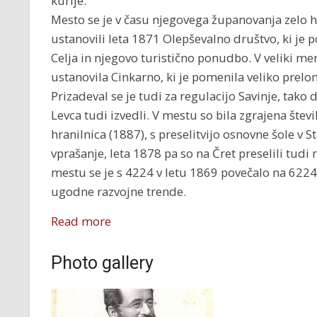
kurije.
Mesto se je v času njegovega županovanja zelo h
ustanovili leta 1871 Olepševalno društvo, ki 
Celja in njegovo turistično ponudbo. V veliki mer
ustanovila Cinkarno, ki je pomenila veliko pre
Prizadeval se je tudi za regulacijo Savinje, tako 
Levca tudi izvedli. V mestu so bila zgrajena štev
hranilnica (1887), s preselitvijo osnovne šole v S
vprašanje, leta 1878 pa so na Čret preselili tudi
mestu se je s 4224 v letu 1869 povečalo na 6224
ugodne razvojne trende.
Read more
Photo gallery