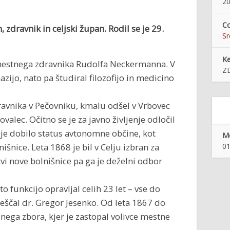
20
Co
 zdravnik in celjski župan. Rodil se je
29.
S
K
n mestnega zdravnika Rudolfa Neckermanna. V
ZD
jo, nato pa študiral filozofijo in medicino
dravnika v Pečovniku, kmalu odšel v Vrbovec
ovalec. Očitno se je za javno življenje odločil
elje dobilo status avtonomne občine, kot
Mo
išnice. Leta 1868 je bil v Celju izbran za
01
vi nove bolnišnice pa ga je deželni odbor
to funkcijo opravljal celih 23 let – vse do
meščal dr. Gregor Jesenko. Od leta 1867 do
lnega zbora, kjer je zastopal volivce mestne