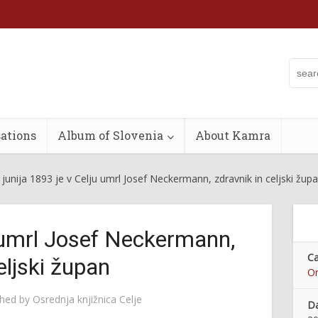
ations
Album of Slovenia
About Kamra
 junija 1893 je v Celju umrl Josef Neckermann, zdravnik in celjski žup
u umrl Josef Neckermann,
Ca
eljski župan
On
shed by
Osrednja knjižnica Celje
Da