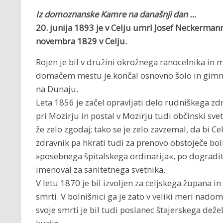
Iz domoznanske Kamre na današnji dan …
20. junija 1893 je v Celju umrl
Josef Neckermann,
novembra 1829
v Celju.
Rojen je bil v družini okrožnega ranocelnika i
domačem mestu je končal osnovno šolo in gimnazi
na Dunaju.
Leta 1856 je začel opravljati delo rudniškega z
pri Mozirju in postal v Mozirju tudi občinski svet
že zelo zgodaj; tako se je zelo zavzemal, da bi C
zdravnik pa hkrati tudi za prenovo obstoječe boln
»posebnega špitalskega ordinarija«, po dogradit
imenoval za sanitetnega svetnika.
V letu 1870 je bil izvoljen za celjskega župana in 
smrti. V bolnišnici ga je zato v veliki meri nado
svoje smrti je bil tudi poslanec štajerskega deže