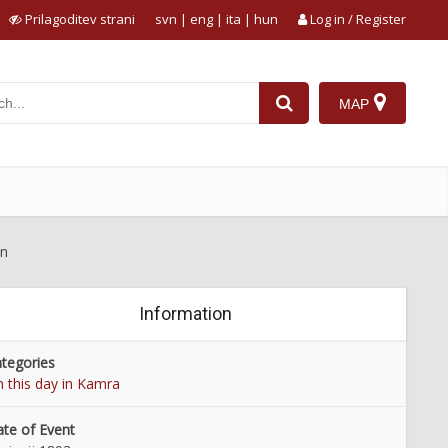
Prilagoditev strani
svn
|
eng
|
ita
|
hun
Log in / Register
MAP
an
Information
tegories
 this day in Kamra
te of Event