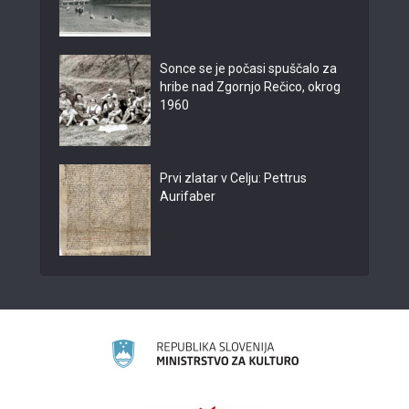
Sonce se je počasi spuščalo za
hribe nad Zgornjo Rečico, okrog
1960
Prvi zlatar v Celju: Pettrus
Aurifaber