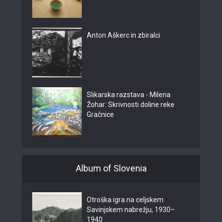
Anton Aškerc in zbiralci
Slikarska razstava - Milena
Žohar: Skrivnosti doline reke
Gračnice
Album of Slovenia
Otroška igra na celjskem
Savinjskem nabrežju, 1930–
1940