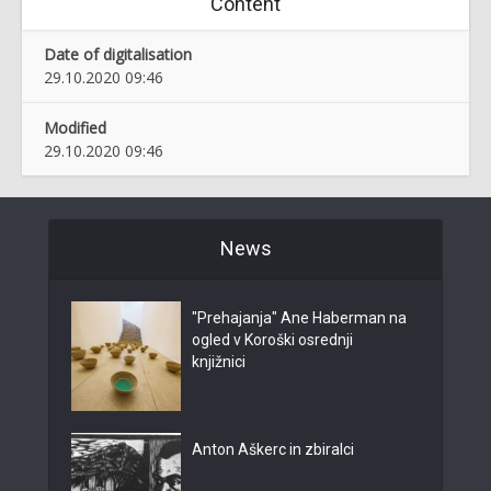
Content
Date of digitalisation
29.10.2020 09:46
Modified
29.10.2020 09:46
News
"Prehajanja" Ane Haberman na
ogled v Koroški osrednji
knjižnici
Anton Aškerc in zbiralci