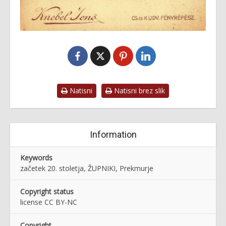
Natisni
Natisni brez slik
Information
Keywords
začetek 20. stoletja, ŽUPNIKI, Prekmurje
Copyright status
license CC BY-NC
Copyright