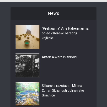
News
"Prehajanja" Ane Haberman na
ogled v Koroški osrednji
knjižnici
Anton Aškerc in zbiralci
Slikarska razstava - Milena
Žohar: Skrivnosti doline reke
Gračnice