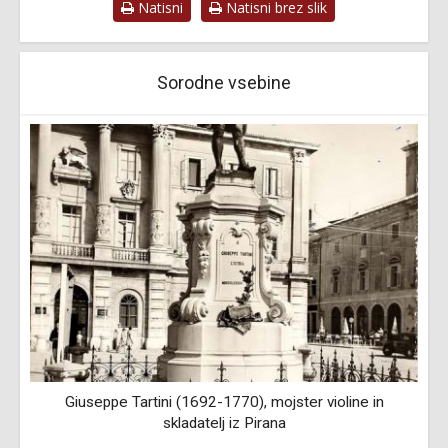
Natisni
Natisni brez slik
Sorodne vsebine
i
Giuseppe Tartini (1692-1770), mojster violine in
Š
skladatelj iz Pirana