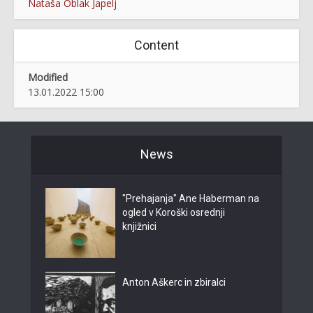
Nataša Oblak Japelj
Content
Modified
13.01.2022 15:00
News
"Prehajanja" Ane Haberman na
ogled v Koroški osrednji
knjižnici
Anton Aškerc in zbiralci