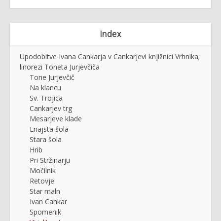
Index
Upodobitve Ivana Cankarja v Cankarjevi knjižnici Vrhnika;
linorezi Toneta Jurjevčiča
Tone Jurjevčič
Na klancu
Sv. Trojica
Cankarjev trg
Mesarjeve klade
Enajsta šola
Stara šola
Hrib
Pri Stržinarju
Močilnik
Retovje
Star maln
Ivan Cankar
Spomenik