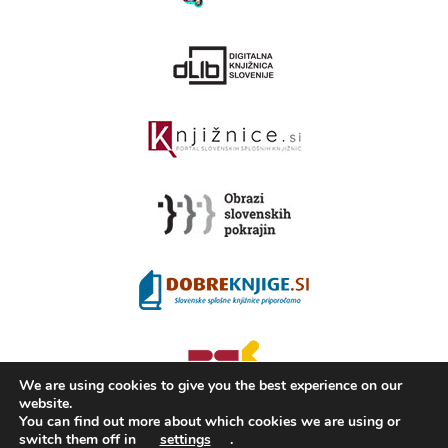
We are using cookies to give you the best experience on our
website.
You can find out more about which cookies we are using or
switch them off in
settings
.
2008 - 2026 ©
KAMRA
, Production: TrueCAD d.o.o.