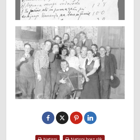
Natisni
Natisni brez slik