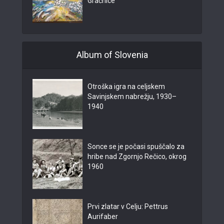
Gračnice
Album of Slovenia
Otroška igra na celjskem
Savinjskem nabrežju, 1930–
1940
Sonce se je počasi spuščalo za
hribe nad Zgornjo Rečico, okrog
1960
Prvi zlatar v Celju: Pettrus
Aurifaber