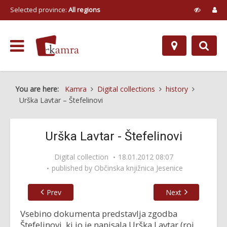
Selected province:
All regions
You are here:
Kamra
Digital collections
history
Urška Lavtar – Štefelinovi
Urška Lavtar - Štefelinovi
Digital collection
18.01.2012 08:07
published by
Občinska knjižnica Jesenice
Prev
Next
Vsebino dokumenta predstavlja zgodba
Štefelinovi, ki jo je napisala Urška Lavtar (roj.