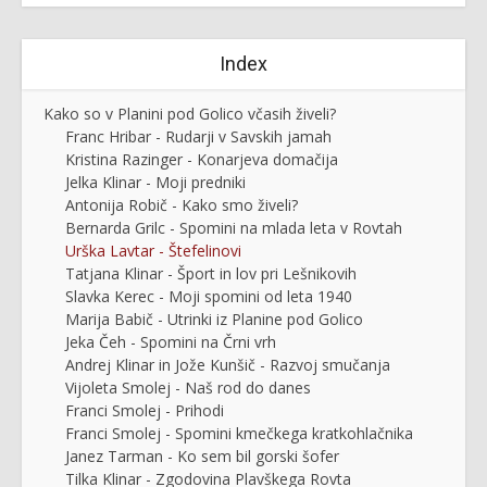
Index
Kako so v Planini pod Golico včasih živeli?
Franc Hribar - Rudarji v Savskih jamah
Kristina Razinger - Konarjeva domačija
Jelka Klinar - Moji predniki
Antonija Robič - Kako smo živeli?
Bernarda Grilc - Spomini na mlada leta v Rovtah
Urška Lavtar - Štefelinovi
Tatjana Klinar - Šport in lov pri Lešnikovih
Slavka Kerec - Moji spomini od leta 1940
Marija Babič - Utrinki iz Planine pod Golico
Jeka Čeh - Spomini na Črni vrh
Andrej Klinar in Jože Kunšič - Razvoj smučanja
Vijoleta Smolej - Naš rod do danes
Franci Smolej - Prihodi
Franci Smolej - Spomini kmečkega kratkohlačnika
Janez Tarman - Ko sem bil gorski šofer
Tilka Klinar - Zgodovina Plavškega Rovta