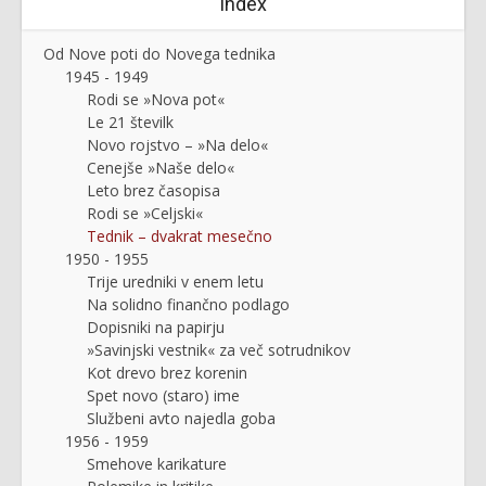
Index
Od Nove poti do Novega tednika
1945 - 1949
Rodi se »Nova pot«
Le 21 številk
Novo rojstvo – »Na delo«
Cenejše »Naše delo«
Leto brez časopisa
Rodi se »Celjski«
Tednik – dvakrat mesečno
1950 - 1955
Trije uredniki v enem letu
Na solidno finančno podlago
Dopisniki na papirju
»Savinjski vestnik« za več sotrudnikov
Kot drevo brez korenin
Spet novo (staro) ime
Službeni avto najedla goba
1956 - 1959
Smehove karikature