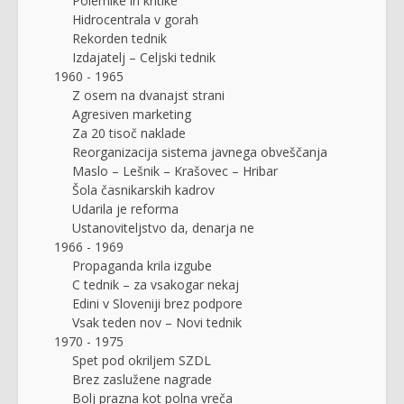
Polemike in kritike
Hidrocentrala v gorah
Rekorden tednik
Izdajatelj – Celjski tednik
1960 - 1965
Z osem na dvanajst strani
Agresiven marketing
Za 20 tisoč naklade
Reorganizacija sistema javnega obveščanja
Maslo – Lešnik – Krašovec – Hribar
Šola časnikarskih kadrov
Udarila je reforma
Ustanoviteljstvo da, denarja ne
1966 - 1969
Propaganda krila izgube
C tednik – za vsakogar nekaj
Edini v Sloveniji brez podpore
Vsak teden nov – Novi tednik
1970 - 1975
Spet pod okriljem SZDL
Brez zaslužene nagrade
Bolj prazna kot polna vreča