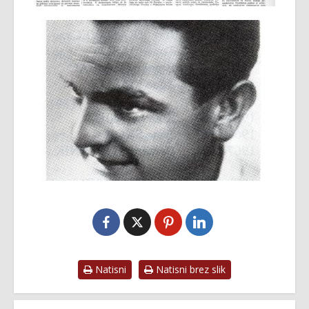
Natisni
Natisni brez slik