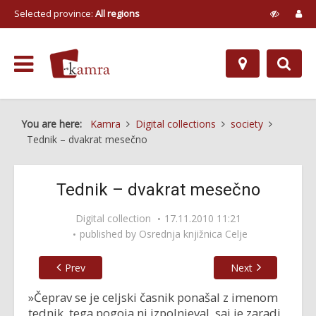
Selected province:
All regions
You are here:
Kamra
Digital collections
society
Tednik – dvakrat mesečno
Tednik – dvakrat mesečno
Digital collection
17.11.2010 11:21
published by
Osrednja knjižnica Celje
Prev
Next
»Čeprav se je celjski časnik ponašal z imenom
tednik, tega pogoja ni izpolnjeval, saj je zaradi