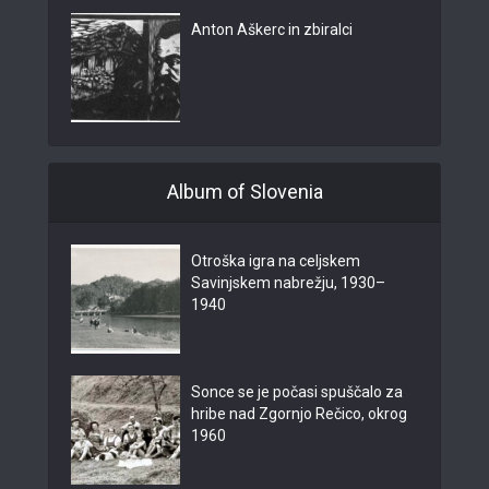
Anton Aškerc in zbiralci
Album of Slovenia
Otroška igra na celjskem
Savinjskem nabrežju, 1930–
1940
Sonce se je počasi spuščalo za
hribe nad Zgornjo Rečico, okrog
1960