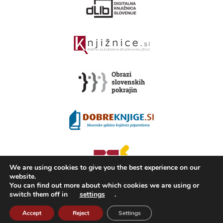
We are using cookies to give you the best experience on our
website.
You can find out more about which cookies we are using or
switch them off in
settings
.
2008 - 2026 ©
KAMRA
, Production: TrueCAD d.o.o.
Accept
Reject
Settings
About Kamra
Terms of use
ISSN 2350-5559