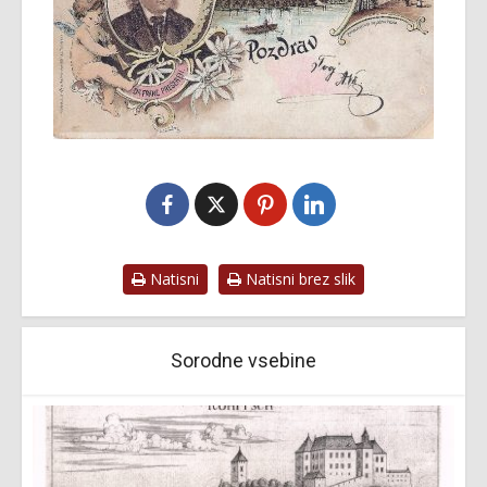
Natisni
Natisni brez slik
Sorodne vsebine