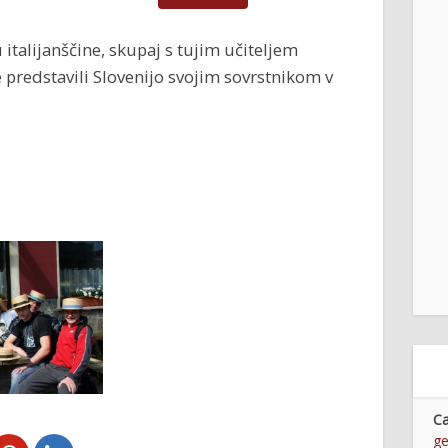
italijanščine, skupaj s tujim učiteljem
redstavili Slovenijo svojim sovrstnikom v
Ca
g