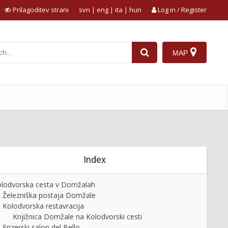
Prilagoditev strani
svn
|
eng
|
ita
|
hun
Log in / Register
MAP
Index
lodvorska cesta v Domžalah
Železniška postaja Domžale
Kolodvorska restavracija
Knjižnica Domžale na Kolodvorski cesti
Frizerski salon del Bello