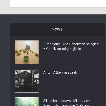
News
"Prehajanja" Ane Haberman na ogled
v Koroški osrednji knjižnici
Anton Aškerc in zbiralci
Slikarska razstava - Milena Žohar:
Skrivnosti doline reke Gračnice