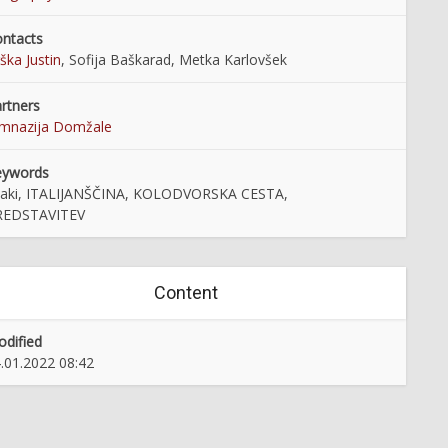
ntacts
ška Justin
, Sofija Baškarad, Metka Karlovšek
rtners
mnazija Domžale
eywords
jaki, ITALIJANŠČINA, KOLODVORSKA CESTA,
REDSTAVITEV
Content
dified
.01.2022 08:42
Sevnice na razglednicah
Vrhniško Gradišče skozi stoletja