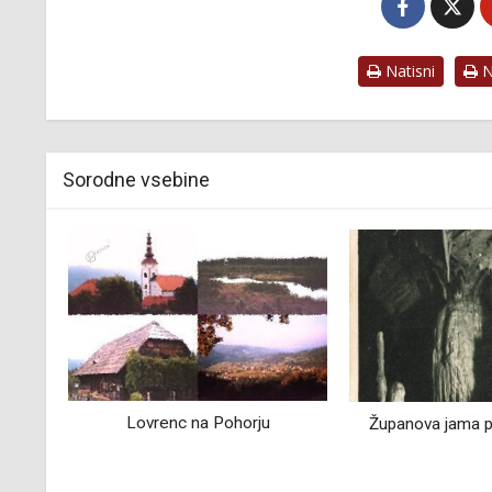
Natisni
Na
Sorodne vsebine
Županova jama pri Grosupljem
Industrijska zgod
okoli