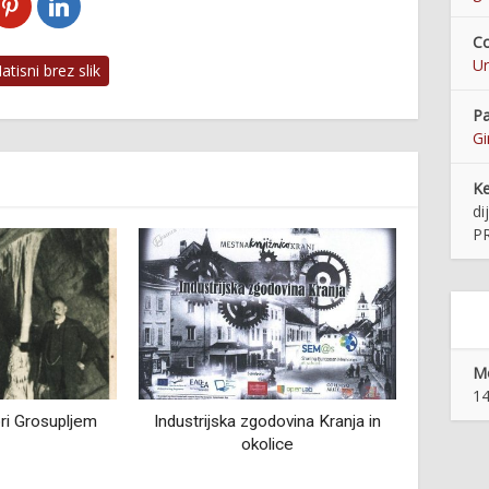
Co
Ur
tisni brez slik
Pa
Gi
K
di
P
Mo
14
ovina Kranja in
Sprehodi po Ljubljanskem
Utrip 
ce
Posavju, severnem predmestju
slovenske prestolnice