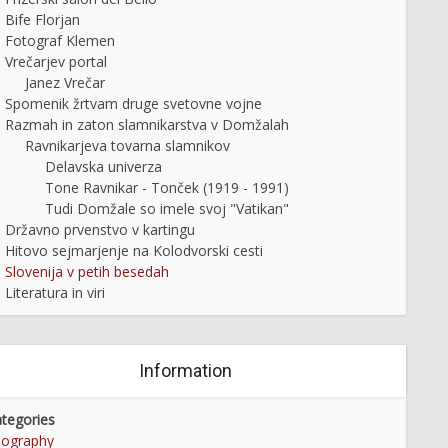
Bife Florjan
Fotograf Klemen
Vrečarjev portal
Janez Vrečar
Spomenik žrtvam druge svetovne vojne
Razmah in zaton slamnikarstva v Domžalah
Ravnikarjeva tovarna slamnikov
Delavska univerza
Tone Ravnikar - Tonček (1919 - 1991)
Tudi Domžale so imele svoj "Vatikan"
Državno prvenstvo v kartingu
Hitovo sejmarjenje na Kolodvorski cesti
Slovenija v petih besedah
Literatura in viri
Information
tegories
eography