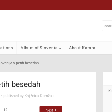
ations
Album of Slovenia
About Kamra
lovenija v petih besedah
etih besedah
Ko
published by
Knjižnica Domžale
8
-
19
Next