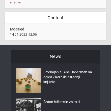
culture
Content
Modified
14.01.2022 12:06
News
"Prehajanja" Ane Haberman na
ogled v Koroški osrednji
knjižnici
Anton Aškerc in zbiralci