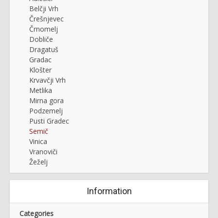
Belčji Vrh
Črešnjevec
Črnomelj
Dobliče
Dragatuš
Gradac
Klošter
Krvavčji Vrh
Metlika
Mirna gora
Podzemelj
Pusti Gradec
Semič
Vinica
Vranoviči
Žeželj
Information
Categories