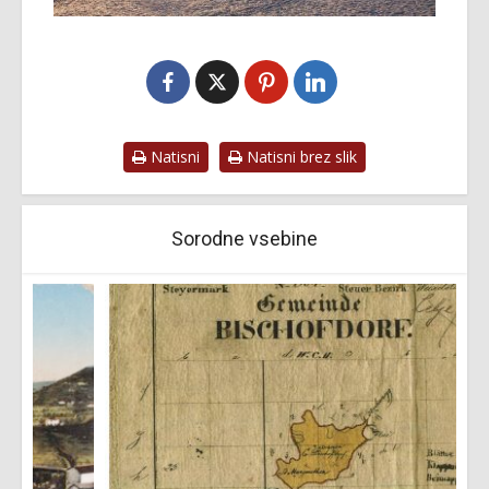
Natisni
Natisni brez slik
Sorodne vsebine