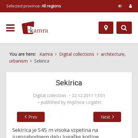
Selected province:
All regions
You are here:
Kamra
Digital collections
architecture,
urbanism
Sekirica
Sekirica
Digital collection
22.12.2011 13:01
published by
Knjižnica Logatec
Prev
Next
Sekirica je 545 m visoka vzpetina na
jugozahodnem delu logaške kotline.