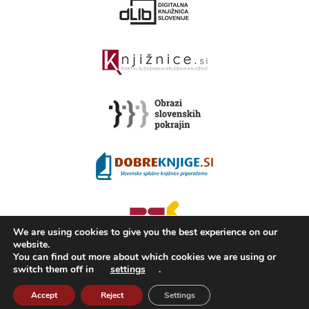
We are using cookies to give you the best experience on our
website.
You can find out more about which cookies we are using or
switch them off in
settings
.
2008 - 2026 ©
KAMRA
, Production: TrueCAD d.o.o.
Accept
Reject
Settings
About Kamra
Terms of use
ISSN 2350-5559