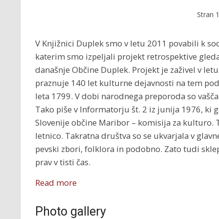
Stran
V Knjižnici Duplek smo v letu 2011 povabili k so
katerim smo izpeljali projekt retrospektive gle
današnje Občine Duplek. Projekt je zaživel v letu
praznuje 140 let kulturne dejavnosti na tem pod
leta 1799. V dobi narodnega preporoda so vaščan
Tako piše v Informatorju št. 2 iz junija 1976, ki 
Slovenije občine Maribor – komisija za kulturo. To
letnico. Takratna društva so se ukvarjala v glavn
pevski zbori, folklora in podobno. Zato tudi skl
prav v tisti čas.
Read more
Photo gallery