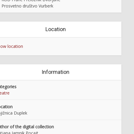
Prosvetno društvo Vurberk
Location
ow location
Information
tegories
eatre
cation
jižnica Duplek
thor of the digital collection
tjana Jamnik Pocajt