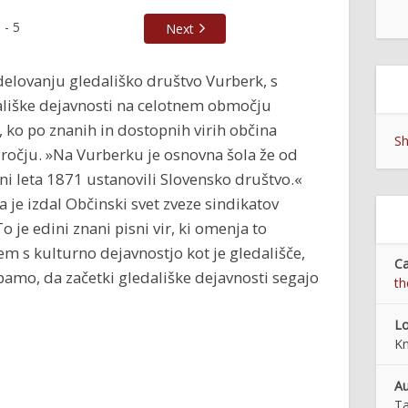
1
-
5
Next
delovanju gledališko društvo Vurberk, s
dališke dejavnosti na celotnem območju
, ko po znanih in dostopnih virih občina
Sh
ročju. »Na Vurberku je osnovna šola že od
i leta 1871 ustanovili Slovensko društvo.«
ga je izdal Občinski svet zveze sindikatov
 je edini znani pisni vir, ki omenja to
em s kulturno dejavnostjo kot je gledališče,
Ca
epamo, da začetki gledališke dejavnosti segajo
th
Lo
Kn
Au
Ta