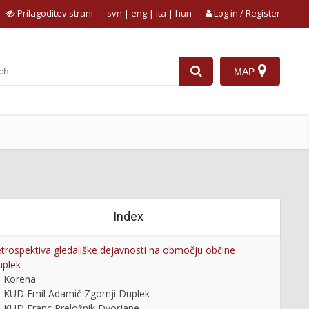
Prilagoditev strani
svn
|
eng
|
ita
|
hun
Log in / Register
MAP
Index
trospektiva gledališke dejavnosti na območju občine
plek
Korena
KUD Emil Adamič Zgornji Duplek
KUD Franc Preložnik Dvorjane