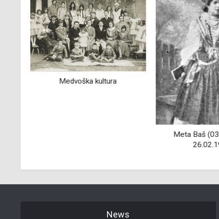
šče
Medvoška kultura
Meta Baš (03
26.02.1
News