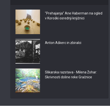
"Prehajanja" Ane Haberman na ogled
v Koroški osrednji knjižnici
Anton Aškerc in zbiralci
Slikarska razstava - Milena Žohar:
Skrivnosti doline reke Gračnice