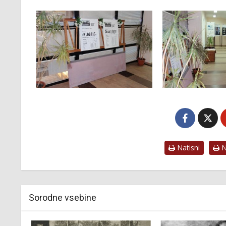
Natisni
Na
Sorodne vsebine