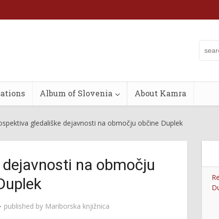
ations
Album of Slovenia
About Kamra
ospektiva gledališke dejavnosti na območju občine Duplek
e dejavnosti na območju
Re
Duplek
Du
published by
Mariborska knjižnica