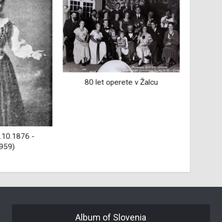
80 let operete v Žalcu
Revija 
.10.1876 -
959)
Album of Slovenia