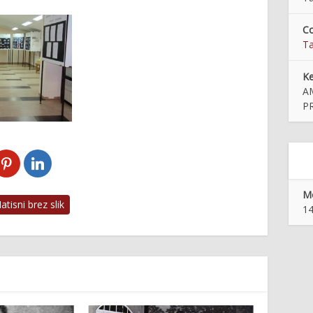
Co
Ta
K
A
P
Mo
tisni brez slik
14