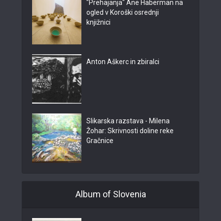
"Prehajanja" Ane Haberman na
ogled v Koroški osrednji
knjižnici
Anton Aškerc in zbiralci
Slikarska razstava - Milena
Žohar: Skrivnosti doline reke
Gračnice
Album of Slovenia