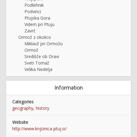
Podlehnik
Podvinci
Ptujska Gora
Videm pri Ptuju
Zavrč
Ormož z okolico
Miklavž pri Ormožu
Ormož
Središče ob Dravi
Sveti Tomaž
Velika Nedelja
Information
Categories
geography
,
history
Website
http://www.knjiznica-ptuj.si/