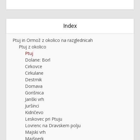
Index
Ptuj in Ormož z okolico na razglednicah
Ptuj z okolico
Ptuj
Dolane: Borl
Cirkovce
Cirkulane
Destrnik
Dornava
Gorišnica
Janški vrh
Juršinci
Kidričevo
Leskovec pri Ptuju
Lovrenc na Dravskem polju
Majski vrh
Majšperk