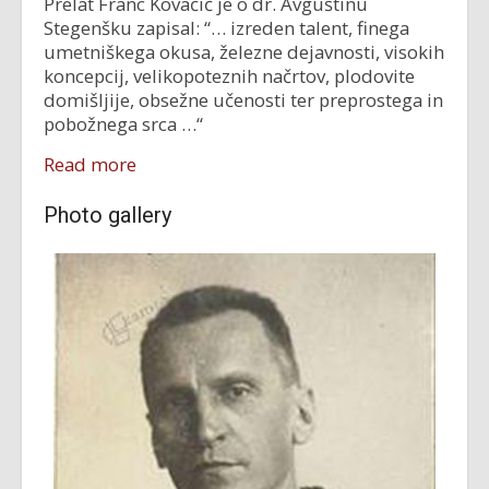
Prelat Franc Kovačič je o dr. Avguštinu
Stegenšku zapisal: “… izreden talent, finega
umetniškega okusa, železne dejavnosti, visokih
koncepcij, velikopoteznih načrtov, plodovite
domišljije, obsežne učenosti ter preprostega in
pobožnega srca …“
Read more
Photo gallery