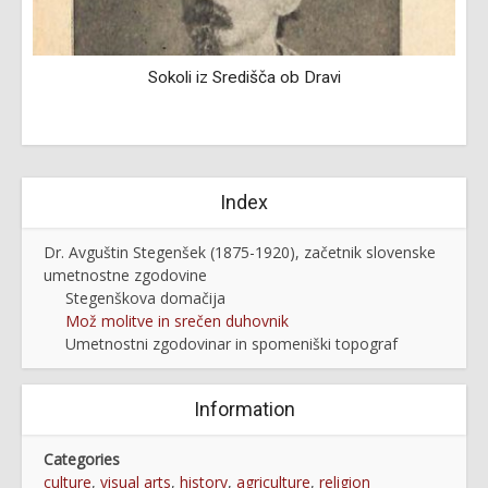
Sokoli iz Središča ob Dravi
Index
Dr. Avguštin Stegenšek (1875-1920), začetnik slovenske
umetnostne zgodovine
Stegenškova domačija
Mož molitve in srečen duhovnik
Umetnostni zgodovinar in spomeniški topograf
Information
Categories
culture
,
visual arts
,
history
,
agriculture
,
religion