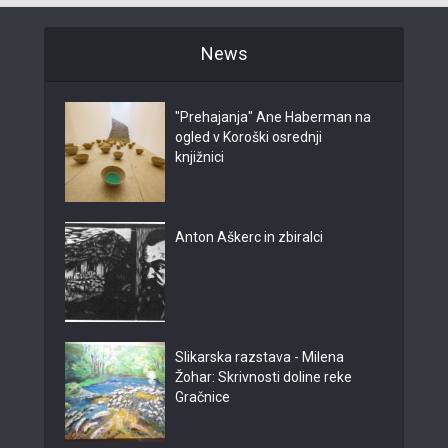
News
"Prehajanja" Ane Haberman na
ogled v Koroški osrednji
knjižnici
Anton Aškerc in zbiralci
Slikarska razstava - Milena
Žohar: Skrivnosti doline reke
Gračnice