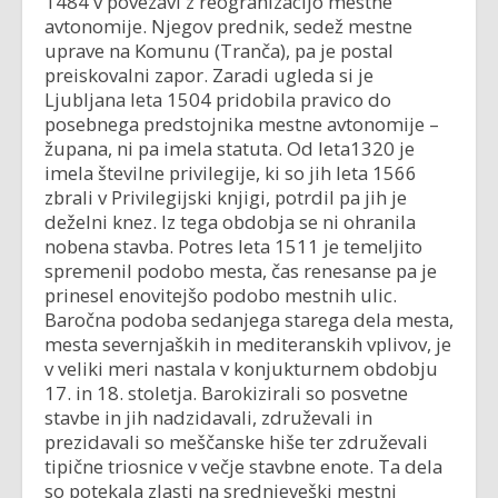
1484 v povezavi z reogranizacijo mestne
avtonomije. Njegov prednik, sedež mestne
uprave na Komunu (Tranča), pa je postal
preiskovalni zapor. Zaradi ugleda si je
Ljubljana leta 1504 pridobila pravico do
posebnega predstojnika mestne avtonomije –
župana, ni pa imela statuta. Od leta1320 je
imela številne privilegije, ki so jih leta 1566
zbrali v Privilegijski knjigi, potrdil pa jih je
deželni knez. Iz tega obdobja se ni ohranila
nobena stavba. Potres leta 1511 je temeljito
spremenil podobo mesta, čas renesanse pa je
prinesel enovitejšo podobo mestnih ulic.
Baročna podoba sedanjega starega dela mesta,
mesta severnjaških in mediteranskih vplivov, je
v veliki meri nastala v konjukturnem obdobju
17. in 18. stoletja. Barokizirali so posvetne
stavbe in jih nadzidavali, združevali in
prezidavali so meščanske hiše ter združevali
tipične triosnice v večje stavbne enote. Ta dela
so potekala zlasti na srednjeveški mestni