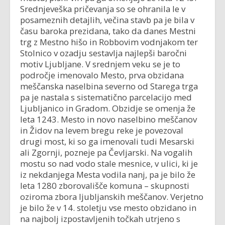
Srednjeveška pričevanja so se ohranila le v
posameznih detajlih, večina stavb pa je bila v
času baroka prezidana, tako da danes Mestni
trg z Mestno hišo in Robbovim vodnjakom ter
Stolnico v ozadju sestavlja najlepši baročni
motiv Ljubljane. V srednjem veku se je to
področje imenovalo Mesto, prva obzidana
meščanska naselbina severno od Starega trga
pa je nastala s sistematično parcelacijo med
Ljubljanico in Gradom. Obzidje se omenja že
leta 1243. Mesto in novo naselbino meščanov
in Židov na levem bregu reke je povezoval
drugi most, ki so ga imenovali tudi Mesarski
ali Zgornji, pozneje pa Čevljarski. Na vogalih
mostu so nad vodo stale mesnice, v ulici, ki je
iz nekdanjega Mesta vodila nanj, pa je bilo že
leta 1280 zborovališče komuna – skupnosti
oziroma zbora ljubljanskih meščanov. Verjetno
je bilo že v 14. stoletju vse mesto obzidano in
na najbolj izpostavljenih točkah utrjeno s