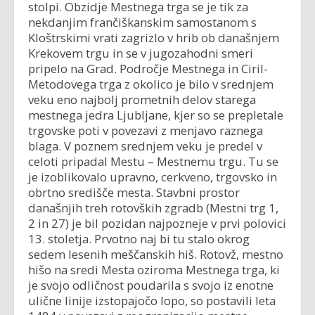
stolpi. Obzidje Mestnega trga se je tik za
nekdanjim frančiškanskim samostanom s
Kloštrskimi vrati zagrizlo v hrib ob današnjem
Krekovem trgu in se v jugozahodni smeri
pripelo na Grad. Področje Mestnega in Ciril-
Metodovega trga z okolico je bilo v srednjem
veku eno najbolj prometnih delov starega
mestnega jedra Ljubljane, kjer so se prepletale
trgovske poti v povezavi z menjavo raznega
blaga. V poznem srednjem veku je predel v
celoti pripadal Mestu – Mestnemu trgu. Tu se
je izoblikovalo upravno, cerkveno, trgovsko in
obrtno središče mesta. Stavbni prostor
današnjih treh rotovških zgradb (Mestni trg 1,
2 in 27) je bil pozidan najpozneje v prvi polovici
13. stoletja. Prvotno naj bi tu stalo okrog
sedem lesenih meščanskih hiš. Rotovž, mestno
hišo na sredi Mesta oziroma Mestnega trga, ki
je svojo odličnost poudarila s svojo iz enotne
ulične linije izstopajočo lopo, so postavili leta