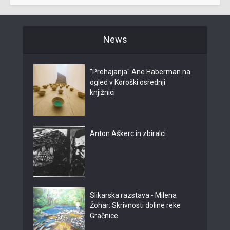
News
"Prehajanja" Ane Haberman na
ogled v Koroški osrednji
knjižnici
Anton Aškerc in zbiralci
Slikarska razstava - Milena
Žohar: Skrivnosti doline reke
Gračnice