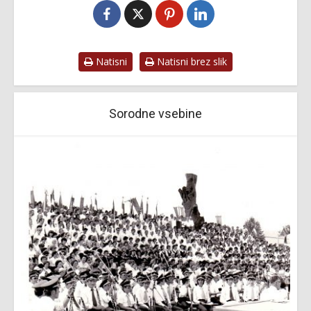
Natisni
Natisni brez slik
Sorodne vsebine