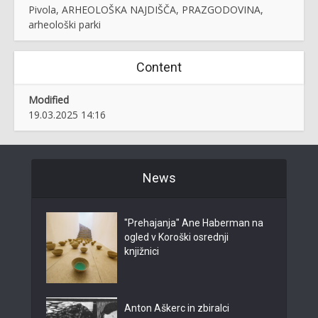
Pivola, ARHEOLOŠKA NAJDIŠČA, PRAZGODOVINA,
arheološki parki
Content
Modified
19.03.2025 14:16
News
"Prehajanja" Ane Haberman na
ogled v Koroški osrednji
knjižnici
Anton Aškerc in zbiralci