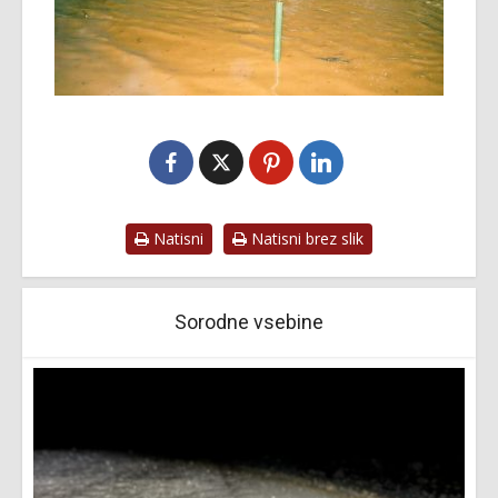
Natisni
Natisni brez slik
Sorodne vsebine