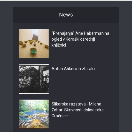
News
"Prehajanja" Ane Haberman na
ogled v Koroški osrednji
knjižnici
Anton Aškerc in zbiralci
Slikarska razstava - Milena
Žohar: Skrivnosti doline reke
Gračnice