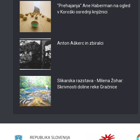
"Prehajanja" Ane Haberman na ogled
v Koroški osrednji knjižnici
Anton Aškerc in zbiralci
Slikarska razstava - Milena Žohar:
Skrivnosti doline reke Gračnice