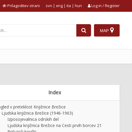
Prilagoditev strani
svn
|
eng
|
ita
|
hun
Log in / Register
MAP
Index
gled v preteklost Knjižnice Brežice
Ljudska knjižnica Brežice (1946-1963)
Izposojevalnica odrskih del
Ljudska knjižnica Brežice na Cesti prvih borcev 21
Potujoči kovčki