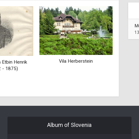
Mo
13
berstein
Predmeti naših prednikov -
Varu
Kras, Brkini, Čičarija
de
Album of Slovenia