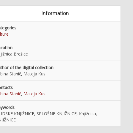
Information
tegories
lture
cation
jižnica Brežice
thor of the digital collection
bina Stanič, Mateja Kus
ntacts
bina Stanič
,
Mateja Kus
eywords
UDSKE KNJIŽNICE, SPLOŠNE KNJIŽNICE, Knjižnica,
NJIŽNICE