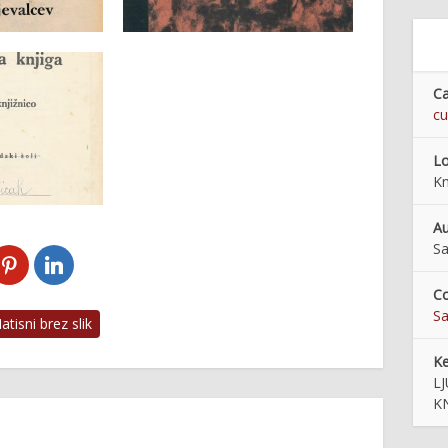
Ca
cu
Lo
Kn
Au
Sa
Co
Sa
tisni brez slik
K
LJ
K