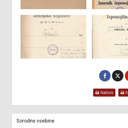
Natisni
Na
Sorodne vsebine