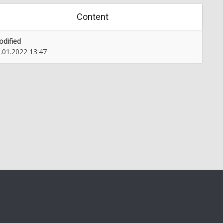
Content
dified
.01.2022 13:47
jmo naravno in kulturno
Narodna čitalnica v Novem
diščino: Mokronog in
mestu
Trebelno