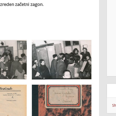
a izreden začetni zagon.
Sh