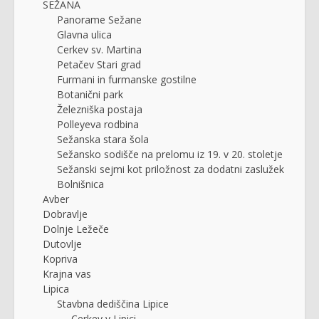
SEŽANA
Panorame Sežane
Glavna ulica
Cerkev sv. Martina
Petačev Stari grad
Furmani in furmanske gostilne
Botanični park
Železniška postaja
Polleyeva rodbina
Sežanska stara šola
Sežansko sodišče na prelomu iz 19. v 20. stoletje
Sežanski sejmi kot priložnost za dodatni zaslužek
Bolnišnica
Avber
Dobravlje
Dolnje Ležeče
Dutovlje
Kopriva
Krajna vas
Lipica
Stavbna dediščina Lipice
Cerkev v Lipici