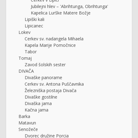
Jubilejni hlev – 'Abrihtunga, Obrihtunga'
Kapelica Lurške Matere Božje
Lipiški kali
Lipicanec
Lokev
Cerkev sv. nadangela Mihaela
Kapela Marije Pomočnice
Tabor
Tomaj
Zavod šolskih sester
DIVAČA
Divaške panorame
Cerkev sv. Antona Puščavnika
Železniška postaja Divača
Divaške gostilne
Divaška jama
Kačna jama
Barka
Matavun
Senožeče
Dvorec družine Porcia