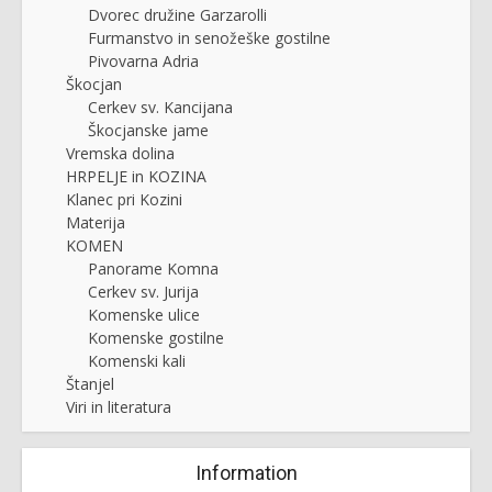
Dvorec družine Garzarolli
Furmanstvo in senožeške gostilne
Pivovarna Adria
Škocjan
Cerkev sv. Kancijana
Škocjanske jame
Vremska dolina
HRPELJE in KOZINA
Klanec pri Kozini
Materija
KOMEN
Panorame Komna
Cerkev sv. Jurija
Komenske ulice
Komenske gostilne
Komenski kali
Štanjel
Viri in literatura
Information