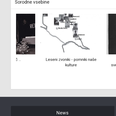
Sorodne vsebine
Leseni zvoniki - pomniki naše
Maks Reš v vi
kulture
svetovne vojne: 
albu
News