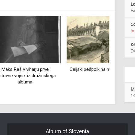
Lo
Fa
Co
Jo
K
D
harju prve
Celjski pešpolk na misiji v Skadru
Pomurj
iz družinskega
ma
Mo
14
Album of Slovenia