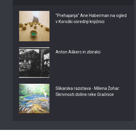
"Prehajanja" Ane Haberman na ogled
v Koroški osrednji knjižnici
Anton Aškerc in zbiralci
Slikarska razstava - Milena Žohar:
Skrivnosti doline reke Gračnice