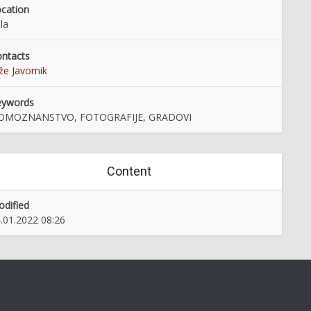
cation
la
ntacts
že Javornik
eywords
OMOZNANSTVO, FOTOGRAFIJE, GRADOVI
e in Porabje na starih
Tabor nad Cerovim
Content
razglednicah
dified
.01.2022 08:26