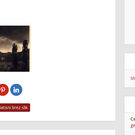
Sh
tisni brez slik
Ca
g