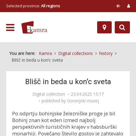
Selected province:
All regions
You are here:
Kamra
Digital collections
history
Blišč in beda u kon’c sveta
Blišč in beda u kon'c sveta
Digital collection
23.04.2025 15:17
published by
Gorenjski muzej
Po odprtju bohinjske železniške proge je bil
Bohinj znan kot eden izmed najbolj
perspektivnih turističnih krajev v habsburški
monarhiji. Povečano število gostov je zahtevalo