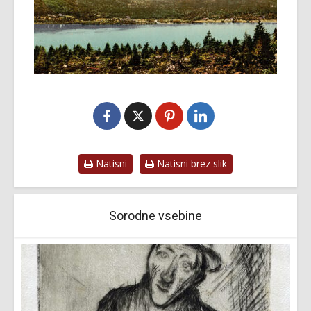
Natisni
Natisni brez slik
Sorodne vsebine