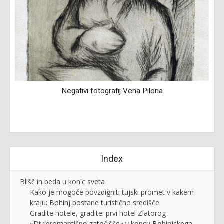
Negativi fotografij Vena Pilona
Index
Blišč in beda u kon'c sveta
Kako je mogoče povzdigniti tujski promet v kakem
kraju: Bohinj postane turistično središče
Gradite hotele, gradite: prvi hotel Zlatorog
»Divjeromantično zatočišče« v koncu Bohinjskega