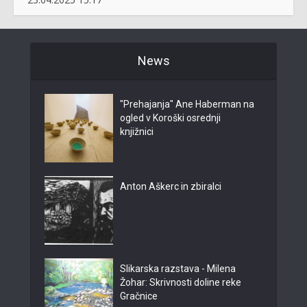
News
"Prehajanja" Ane Haberman na
ogled v Koroški osrednji
knjižnici
Anton Aškerc in zbiralci
Slikarska razstava - Milena
Žohar: Skrivnosti doline reke
Gračnice