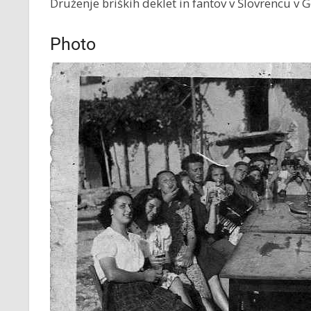
Druženje briških deklet in fantov v Šlovrencu v 
Photo