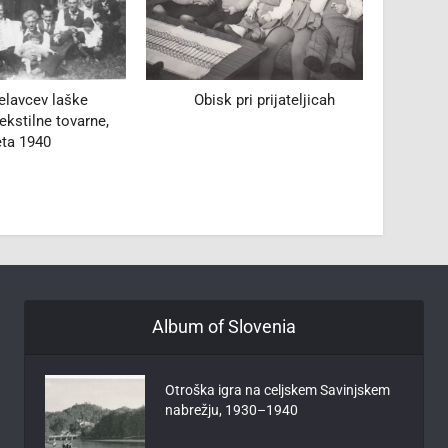
vcev laške
Obisk pri prijateljicah
Člani 
ilne tovarne,
Kompo
 1940
Album of Slovenia
Otroška igra na celjskem Savinjskem
nabrežju, 1930–1940