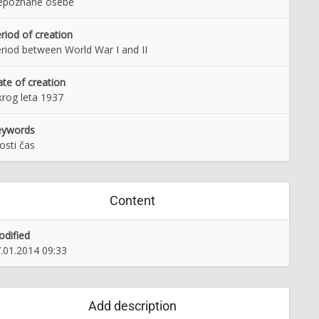
epoznane osebe
riod of creation
riod between World War I and II
te of creation
rog leta 1937
eywords
osti čas
Content
dified
.01.2014 09:33
Add description