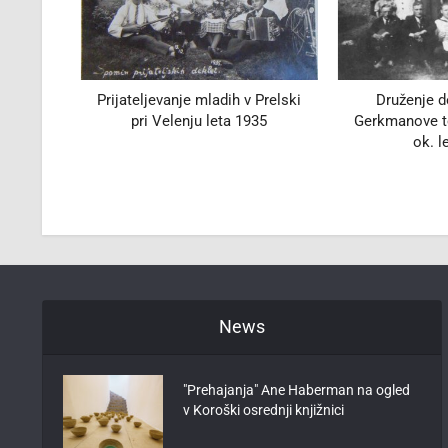
in
Prijateljevanje mladih v Prelski
Druženje dela
nu, v
pri Velenju leta 1935
Gerkmanove tekst
ša na
ok. leta
pred
 1934
News
"Prehajanja" Ane Haberman na ogled
v Koroški osrednji knjižnici