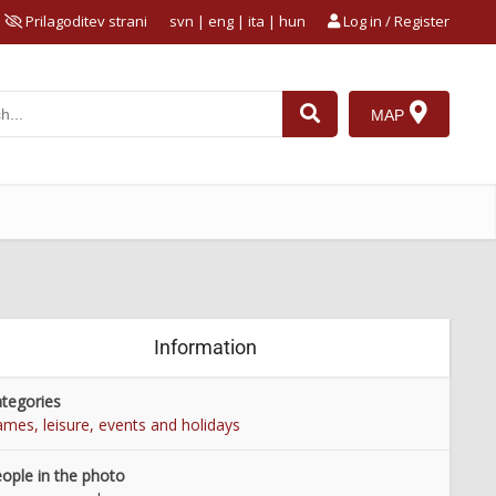
Prilagoditev strani
svn
|
eng
|
ita
|
hun
Log in / Register
MAP
Information
tegories
mes, leisure, events and holidays
ople in the photo