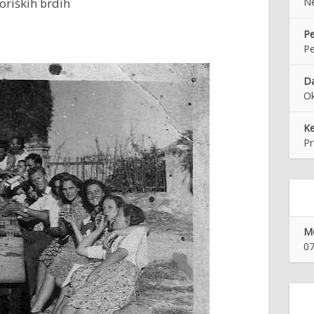
Goriških brdih
N
Pe
Pe
Da
Ok
K
Pr
Mo
07