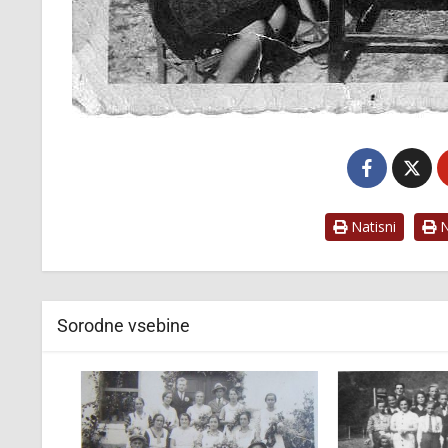
Natisni
Na
Sorodne vsebine