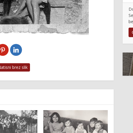
Do
Se
be
tisni brez slik