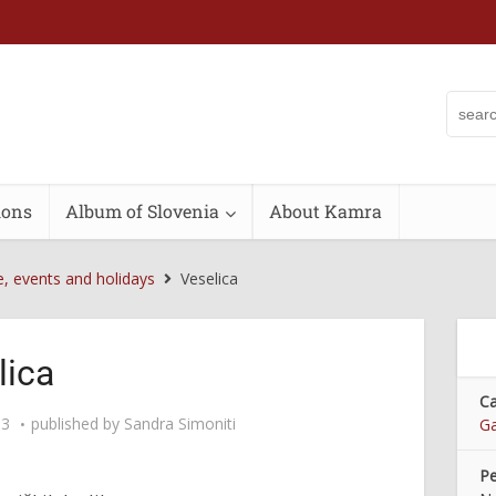
ions
Album of Slovenia
About Kamra
e, events and holidays
Veselica
lica
Ca
33
published by
Sandra Simoniti
Ga
Pe