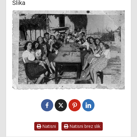
Slika
Natisni
Natisni brez slik