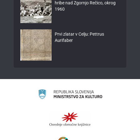
hribe nad Zgornjo Rečico, okrog
1960
Prvi zlatar v Celju: Pettrus
Aurifaber