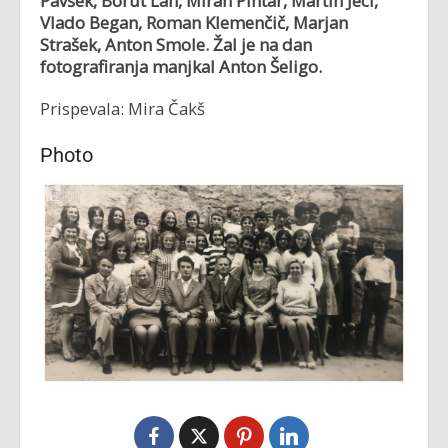
Pavšek, Borut Lah, Miran Pintar, Martin Jecl,
Vlado Began, Roman Klemenčič, Marjan
Strašek, Anton Smole. Žal je na dan
fotografiranja manjkal Anton Šeligo.
Prispevala: Mira Čakš
Photo