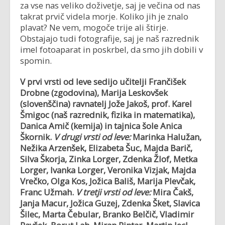
za vse nas veliko doživetje, saj je večina od nas
takrat prvič videla morje. Koliko jih je znalo
plavat? Ne vem, mogoče trije ali štirje.
Obstajajo tudi fotografije, saj je naš razrednik
imel fotoaparat in poskrbel, da smo jih dobili v
spomin.
V prvi vrsti od leve sedijo učitelji Frančišek
Drobne (zgodovina), Marija Leskovšek
(slovenščina) ravnatelj Jože Jakoš, prof. Karel
Šmigoc (naš razrednik, fizika in matematika),
Danica Amič (kemija) in tajnica šole Anica
Škornik.
V drugi vrsti od leve:
Marinka Halužan,
Nežika Arzenšek, Elizabeta Šuc, Majda Barič,
Silva Škorja, Zinka Lorger, Zdenka Žlof, Metka
Lorger, Ivanka Lorger, Veronika Vizjak, Majda
Vrečko, Olga Kos, Jožica Bališ, Marija Plevčak,
Franc Užmah.
V tretji vrsti od leve:
Mira Čakš,
Janja Macur, Jožica Guzej, Zdenka Šket, Slavica
Šilec, Marta Čebular, Branko Belčič, Vladimir