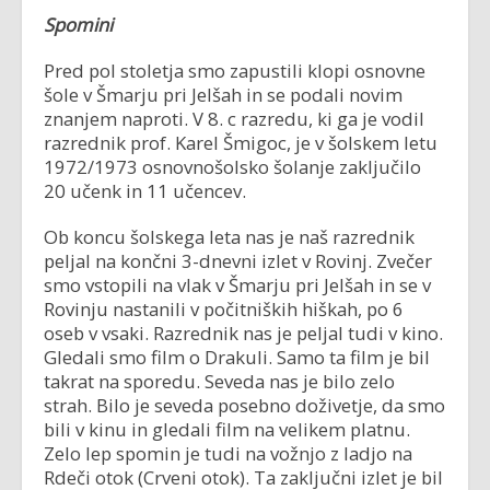
Spomini
Pred pol stoletja smo zapustili klopi osnovne
šole v Šmarju pri Jelšah in se podali novim
znanjem naproti. V 8. c razredu, ki ga je vodil
razrednik prof. Karel Šmigoc, je v šolskem letu
1972/1973 osnovnošolsko šolanje zaključilo
20 učenk in 11 učencev.
Ob koncu šolskega leta nas je naš razrednik
peljal na končni 3-dnevni izlet v Rovinj. Zvečer
smo vstopili na vlak v Šmarju pri Jelšah in se v
Rovinju nastanili v počitniških hiškah, po 6
oseb v vsaki. Razrednik nas je peljal tudi v kino.
Gledali smo film o Drakuli. Samo ta film je bil
takrat na sporedu. Seveda nas je bilo zelo
strah. Bilo je seveda posebno doživetje, da smo
bili v kinu in gledali film na velikem platnu.
Zelo lep spomin je tudi na vožnjo z ladjo na
Rdeči otok (Crveni otok). Ta zaključni izlet je bil