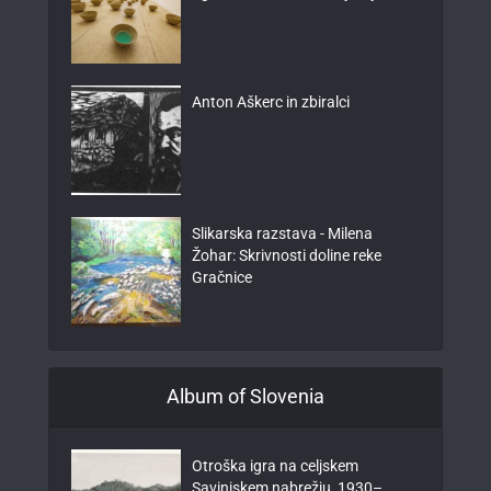
Anton Aškerc in zbiralci
Slikarska razstava - Milena
Žohar: Skrivnosti doline reke
Gračnice
Album of Slovenia
Otroška igra na celjskem
Savinjskem nabrežju, 1930–