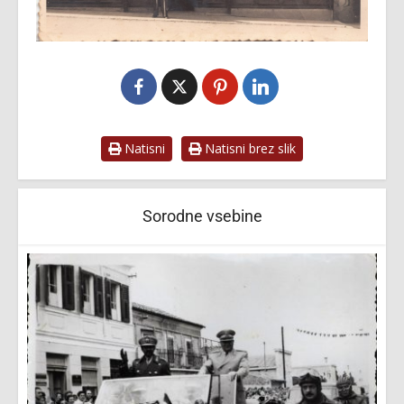
Natisni
Natisni brez slik
Sorodne vsebine