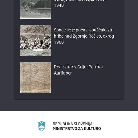
1940
Sonce se je počasi spuščalo za
hribe nad Zgornjo Rečico, okrog
1960
Prvi zlatar v Celju: Pettrus
Aurifaber