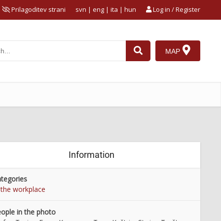
Prilagoditev strani
svn
|
eng
|
ita
|
hun
Log in / Register
MAP
Information
tegories
 the workplace
ople in the photo