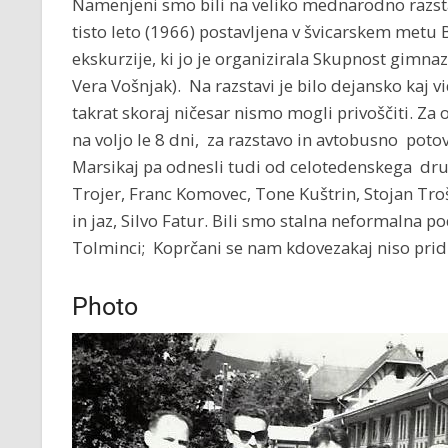
Namenjeni smo bili na veliko mednarodno razstav
tisto leto (1966) postavljena v švicarskem metu 
ekskurzije, ki jo je organizirala Skupnost gimnazi
Vera Vošnjak). Na razstavi je bilo dejansko kaj vi
takrat skoraj ničesar nismo mogli privoščiti. Za o
na voljo le 8 dni, za razstavo in avtobusno pot
Marsikaj pa odnesli tudi od celotedenskega druže
Trojer, Franc Komovec, Tone Kuštrin, Stojan Tro
in jaz, Silvo Fatur. Bili smo stalna neformalna 
Tolminci; Koprčani se nam kdovezakaj niso pridru
Photo