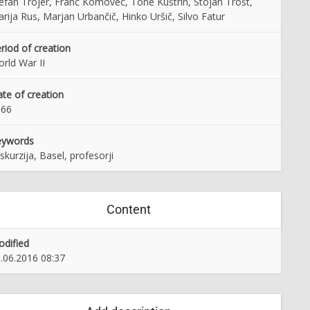
efan Trojer, Franc Komovec, Tone Kuštrin, Stojan Trošt,
rija Rus, Marjan Urbančič, Hinko Uršič, Silvo Fatur
riod of creation
rld War II
te of creation
966
eywords
skurzija, Basel, profesorji
Content
dified
.06.2016 08:37