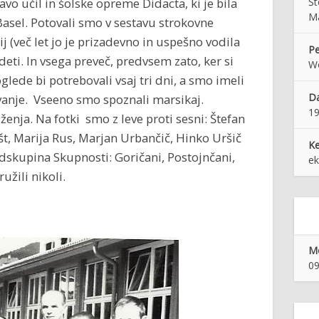
o učil in šolske opreme Didacta, ki je bila
Št
Ma
Basel. Potovali smo v sestavu strokovne
j (več let jo je prizadevno in uspešno vodila
Pe
deti. In vsega preveč, predvsem zato, ker si
Wo
glede bi potrebovali vsaj tri dni, a smo imeli
Da
ovanje. Vseeno smo spoznali marsikaj.
1
nja. Na fotki smo z leve proti sesni: Štefan
št, Marija Rus, Marjan Urbančič, Hinko Uršič
K
podskupina Skupnosti: Goričani, Postojnčani,
ek
žili nikoli.
Mo
09