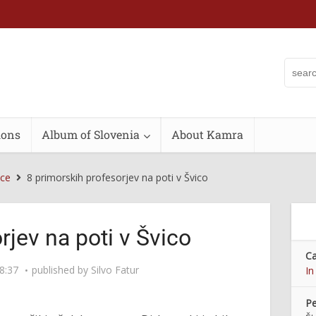
ions
Album of Slovenia
About Kamra
ace
8 primorskih profesorjev na poti v Švico
rjev na poti v Švico
Ca
8:37
published by
Silvo Fatur
In
Pe