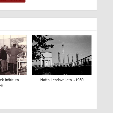
ek Inštituta
Nafta Lendava leta ~1950
Zvonik 
os