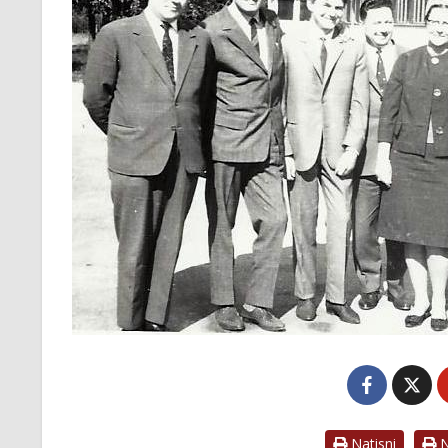
Natisni
Na