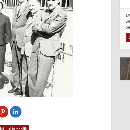
Do
Se
be
tisni brez slik