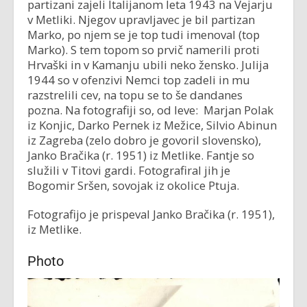
partizani zajeli Italijanom leta 1943 na Vejarju
v Metliki. Njegov upravljavec je bil partizan
Marko, po njem se je top tudi imenoval (top
Marko). S tem topom so prvič namerili proti
Hrvaški in v Kamanju ubili neko žensko. Julija
1944 so v ofenzivi Nemci top zadeli in mu
razstrelili cev, na topu se to še dandanes
pozna. Na fotografiji so, od leve: Marjan Polak
iz Konjic, Darko Pernek iz Mežice, Silvio Abinun
iz Zagreba (zelo dobro je govoril slovensko),
Janko Bračika (r. 1951) iz Metlike. Fantje so
služili v Titovi gardi. Fotografiral jih je
Bogomir Sršen, sovojak iz okolice Ptuja.
Fotografijo je prispeval Janko Bračika (r. 1951),
iz Metlike.
Photo