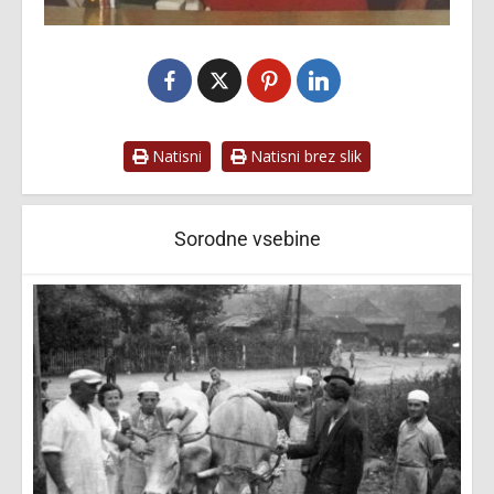
Natisni
Natisni brez slik
Sorodne vsebine