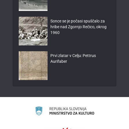
Sonce se je počasi spuščalo za
hribe nad Zgornjo Rečico, okrog
1960
Prvi zlatar v Celju: Pettrus
Aurifaber