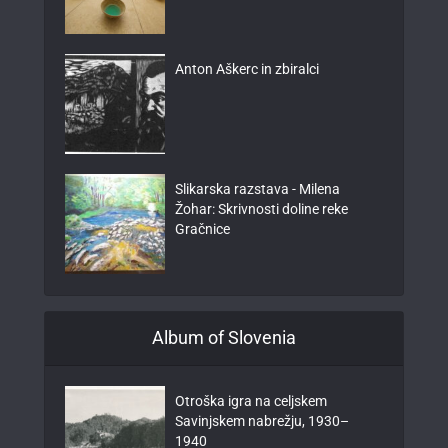
Anton Aškerc in zbiralci
Slikarska razstava - Milena
Žohar: Skrivnosti doline reke
Gračnice
Album of Slovenia
Otroška igra na celjskem
Savinjskem nabrežju, 1930–
1940