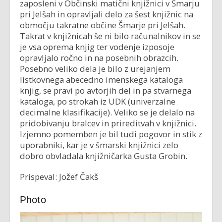
zaposleni v Občinski matični knjižnici v Šmarju
pri Jelšah in opravljali delo za šest knjižnic na
območju takratne občine Šmarje pri Jelšah.
Takrat v knjižnicah še ni bilo računalnikov in se
je vsa oprema knjig ter vodenje izposoje
opravljalo ročno in na posebnih obrazcih.
Posebno veliko dela je bilo z urejanjem
listkovnega abecedno imenskega kataloga
knjig, se pravi po avtorjih del in pa stvarnega
kataloga, po strokah iz UDK (univerzalne
decimalne klasifikacije). Veliko se je delalo na
pridobivanju bralcev in prireditvah v knjižnici.
Izjemno pomemben je bil tudi pogovor in stik z
uporabniki, kar je v šmarski knjižnici zelo
dobro obvladala knjižničarka Gusta Grobin.
Prispeval: Jožef Čakš
Photo