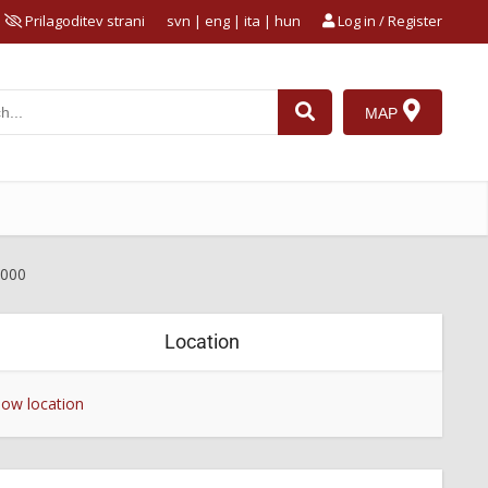
Prilagoditev strani
svn
|
eng
|
ita
|
hun
Log in / Register
MAP
2000
Location
ow location