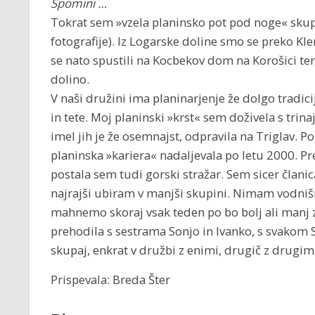
Spomini …
Tokrat sem »vzela planinsko pot pod noge« skupa
fotografije). Iz Logarske doline smo se preko Kl
se nato spustili na Kocbekov dom na Korošici ter 
dolino.
V naši družini ima planinarjenje že dolgo tradici
in tete. Moj planinski »krst« sem doživela s trina
imel jih je že osemnajst, odpravila na Triglav.
planinska »kariera« nadaljevala po letu 2000. P
postala sem tudi gorski stražar. Sem sicer člani
najrajši ubiram v manjši skupini. Nimam vodnišk
mahnemo skoraj vsak teden po bo bolj ali manj 
prehodila s sestrama Sonjo in Ivanko, s svakom 
skupaj, enkrat v družbi z enimi, drugič z drugi
Prispevala: Breda Šter