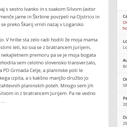
j s sestro Ivanko in s svakom Silvom (avtor
emenče jame in Škrbine povzpeli na Ojstrico in
Ca
On
se preko Škarij vrnili nazaj v Logarsko
ho
jo. V hribe sta zelo radi hodili že moja mama
Lo
jstimi leti, ko sva se z bratrancem Jurijem,
Lo
 Po nekajletnem premoru pa se je moja bogata
Au
rehodila sem celotno slovensko transverzalo,
Br
ca PD Grmada Celje, a planinske poti le
ega izpita, a s kakšno manjšo družbo jo
Or
zahtevnih planinskih poteh. Mnogo sem jih
Si
Silvom in z bratrancem Jurijem. Pa ne vedno
Pe
m …
20
Da
2