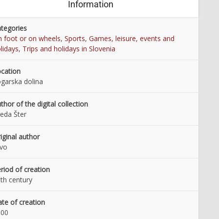
Information
tegories
 foot or on wheels
,
Sports
,
Games, leisure, events and
lidays
,
Trips and holidays in Slovenia
cation
garska dolina
thor of the digital collection
eda Šter
iginal author
lvo
riod of creation
th century
te of creation
000