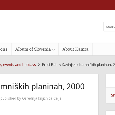
ions
Album of Slovenia
About Kamra
e, events and holidays
Proti Babi v Savinjsko-Kamniških planinah, 
amniških planinah, 2000
Sh
published by
Osrednja knjižnica Celje