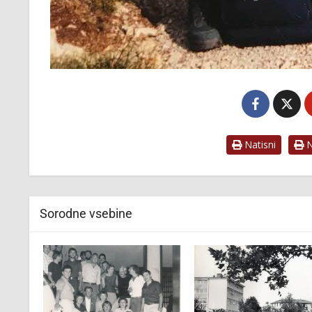
Natisni
Na
Sorodne vsebine