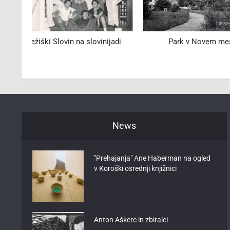
adi
Park v Novem mestu
Člani metliškeg
196
News
"Prehajanja" Ane Haberman na ogled
v Koroški osrednji knjižnici
Anton Aškerc in zbiralci