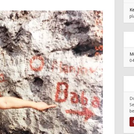
K
pl
Mo
04
Do
Se
be