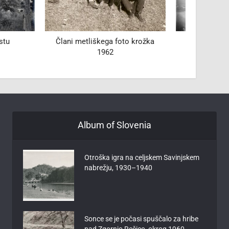
a foto krožka
Smučanje na Ptuju
Otroci
2
Album of Slovenia
Otroška igra na celjskem Savinjskem
nabrežju, 1930–1940
Sonce se je počasi spuščalo za hribe