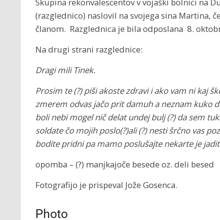
Skupina rekonvalescentov v vojaški bolnici na Dun
(razglednico) naslovil na svojega sina Martina,
članom. Razglednica je bila odposlana 8. oktob
Na drugi strani razglednice:
Dragi mili Tinek.
Prosim te (?) piši akoste zdravi i ako vam ni kaj 
zmerem odvas jačo prit damuh a neznam kuko do
boli nebi mogel nič delat undej bulj (?) da sem tuk
soldate čo mojih poslo(?)ali (?) nesti šrčno vas p
bodite pridni pa mamo poslušajte nekarte je jadi
opomba – (?) manjkajoče besede oz. deli besed
Fotografijo je prispeval Jože Gosenca.
Photo