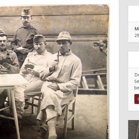
Mo
29
Do
Se
be