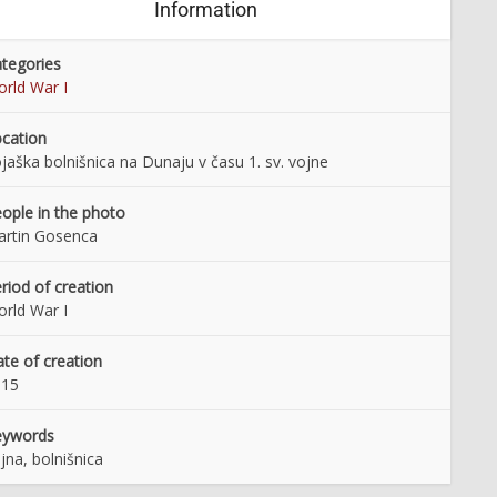
Information
tegories
rld War I
cation
jaška bolnišnica na Dunaju v času 1. sv. vojne
ople in the photo
rtin Gosenca
riod of creation
rld War I
te of creation
915
eywords
jna, bolnišnica