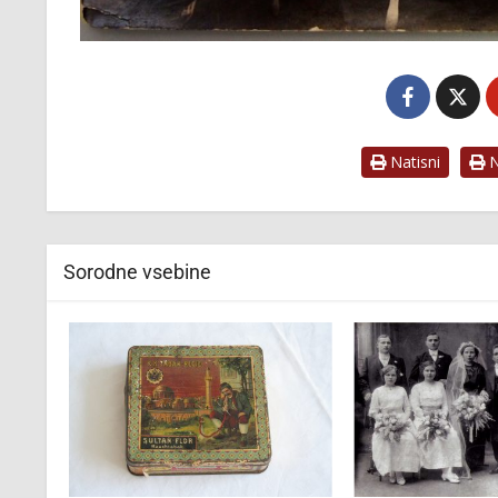
Natisni
Na
Sorodne vsebine