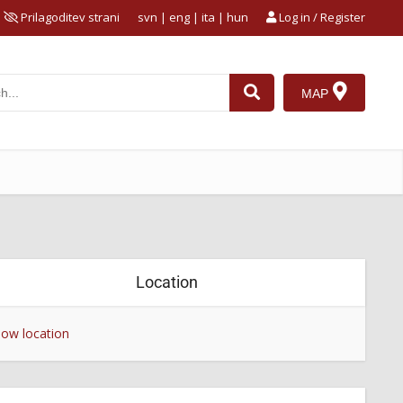
Prilagoditev strani
svn
|
eng
|
ita
|
hun
Log in / Register
MAP
Location
ow location