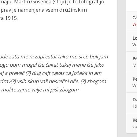
aju. Martin Gosenca (stoji) je to fotografijo
 čeprav je namenjena vsem družinskim
ra 1915.
Ca
Wo
Lo
Vo
škode zatu me ni zaprestat tako me srce boli jam
Pe
go bom mogel iše čakat tukaj mene iše jako
Ma
aj a preveč (?) dug cajt zavas za Jožeka in am
Pe
ozdrav(?) vsih skup vaš nesrečni oče. (?) zbogom
Wo
t molite zame valje mi piši zbogom
Da
1
K
vo