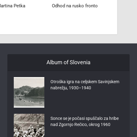
artina Petka
Odhod na rusko fronto
Andre
Album of Slovenia
Otroška igra na celjskem Savinjskem
nabrežju, 1930–1940
Sonce se je počasi spuščalo za hribe
nad Zgornjo Rečico, okrog 1960