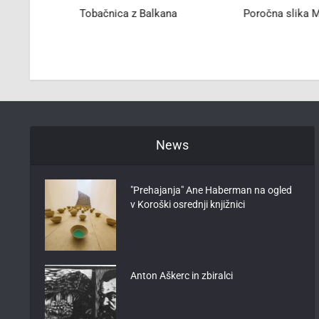
Tobačnica z Balkana
Poročna slika M
News
"Prehajanja" Ane Haberman na ogled
v Koroški osrednji knjižnici
Anton Aškerc in zbiralci