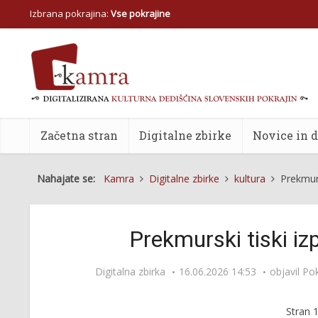
Izbrana pokrajina:
Vse pokrajine
Začetna stran
Digitalne zbirke
Novice in 
Nahajate se:
Kamra
Digitalne zbirke
kultura
Prekmurs
Prekmurski tiski iz
Digitalna zbirka
16.06.2026 14:53
objavil
Pok
Stran