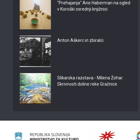
"Prehajanja" Ane Haberman na ogled
v Koroški osrednji knjižnici
Anton Aškerc in zbiralci
Slikarska razstava - Milena Žohar:
Skrivnosti doline reke Gračnice