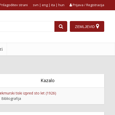
Prilagoditev strani
svn
|
eng
|
ita
|
hun
Prijava / Registracija
ZEMLJEVID
ri
Kazalo
ekmurski tiski izpred sto let (1926)
Bibliografija