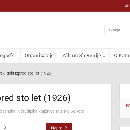
dogodki
Organizacije
Album Slovenije
O Kam
ki tiski izpred sto let (1926)
pred sto let (1926)
Pr
rajinska in študijska knjižnica Murska Sobota
1
-
2
Naprej