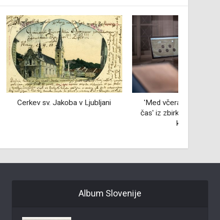
a v Ljubljani
'Med včeraj in jutri | Zapisi in
Škrato
čas' iz zbirk Koroške osrednje
knjižnice
Album Slovenije