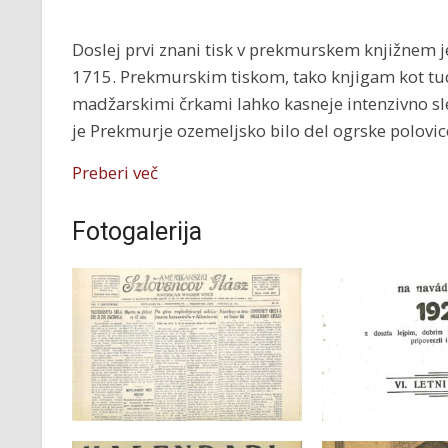
Doslej prvi znani tisk v prekmurskem knjižnem j
1715. Prekmurskim tiskom, tako knjigam kot tud
madžarskimi črkami lahko kasneje intenzivno sl
je Prekmurje ozemeljsko bilo del ogrske polovi
Preberi več
Fotogalerija