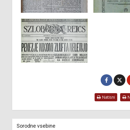
Natisni
Na
Sorodne vsebine