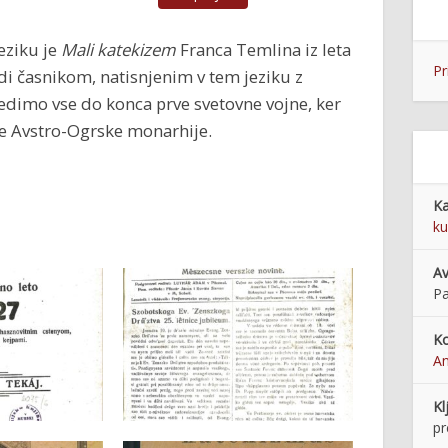
eziku je
Mali katekizem
Franca Temlina iz leta
Pr
i časnikom, natisnjenim v tem jeziku z
edimo vse do konca prve svetovne vojne, ker
ce Avstro-Ogrske monarhije.
Ka
ku
Av
Pa
Ko
An
Kl
pr