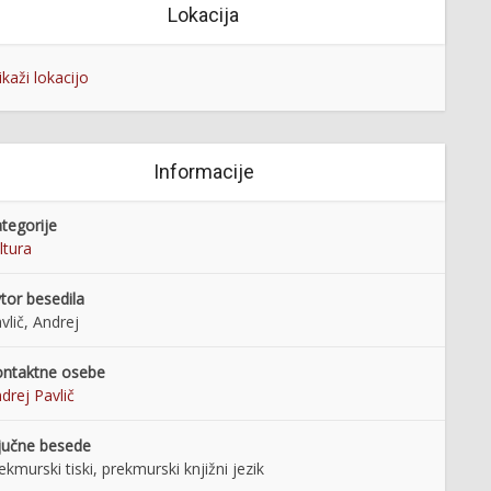
Lokacija
ikaži lokacijo
Informacije
tegorije
ltura
tor besedila
vlič, Andrej
ntaktne osebe
drej Pavlič
jučne besede
ekmurski tiski, prekmurski knjižni jezik