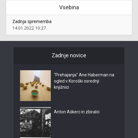
Vsebina
Zadnja sprememba
14.01.2022 10:27
Zadnje novice
"Prehajanja" Ane Haberman na
ogled v Koroški osrednji
knjižnici
Anton Aškerc in zbiralci