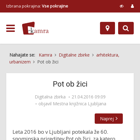
Izbrana pokrajina:
Vse pokrajine
Nahajate se:
Kamra
Digitalne zbirke
arhitektura,
urbanizem
Pot ob žici
Pot ob žici
Digitalna zbirka
21.04.2016 09:09
objavil
Mestna knjižnica Ljubljana
Naprej
Leta 2016 bo v Ljubljani potekala že 60.
spominska prireditev Pot ob žici, za katero