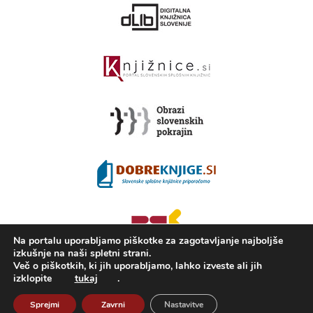
Na portalu uporabljamo piškotke za zagotavljanje najboljše
izkušnje na naši spletni strani.
Več o piškotkih, ki jih uporabljamo, lahko izveste ali jih
izklopite
tukaj
.
2008 - 2026 ©
Portal KAMRA
, Izdelava: TrueCAD d.o.o.
Sprejmi
Zavrni
Nastavitve
O Kamri
Pogoji uporabe
Izjava o dostopnosti
ISSN 2350-5559