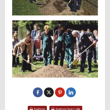
Natisni
Natisni brez slik