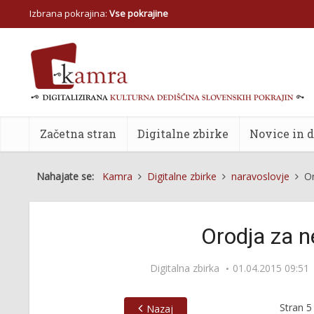
Izbrana pokrajina:
Vse pokrajine
Začetna stran
Digitalne zbirke
Novice in 
Nahajate se:
Kamra
Digitalne zbirke
naravoslovje
Or
Orodja za n
Digitalna zbirka
01.04.2015 09:51
Stran
5
Nazaj