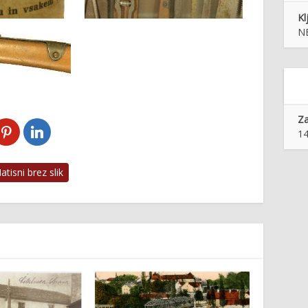
Kl
N
Z
14
tisni brez slik