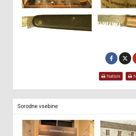
Natisni
Na
Sorodne vsebine