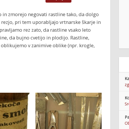
o in zmorejo negovati rastline tako, da dolgo
z rezjo, pri tem uporabljajo vrtnarske škarje in
pravljamo rez zato, da rastline vsako leto
ne, da bujno cvetijo in plodijo. Rastline,
 oblikujemo v zanimive oblike (npr. krogle,
Ka
zg
Ko
S
Pa
Ob