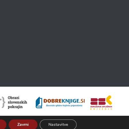
Zavrni
Nastavitve
O Kamri
Pogoji uporabe
Izjava o dostopnosti
ISSN 2350-5559