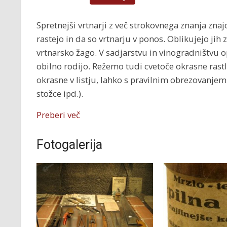
Spretnejši vrtnarji z več strokovnega znanja znaj
rastejo in da so vrtnarju v ponos. Oblikujejo jih 
vrtnarsko žago. V sadjarstvu in vinogradništvu o
obilno rodijo. Režemo tudi cvetoče okrasne rastli
okrasne v listju, lahko s pravilnim obrezovanjem
stožce ipd.).
Preberi več
Fotogalerija