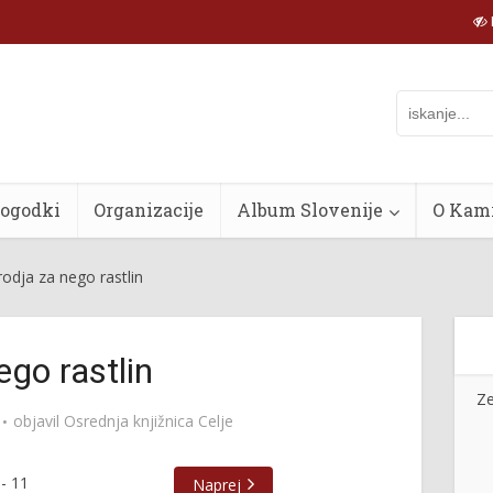
dogodki
Organizacije
Album Slovenije
O Kam
odja za nego rastlin
ego rastlin
Ze
objavil
Osrednja knjižnica Celje
-
11
Naprej