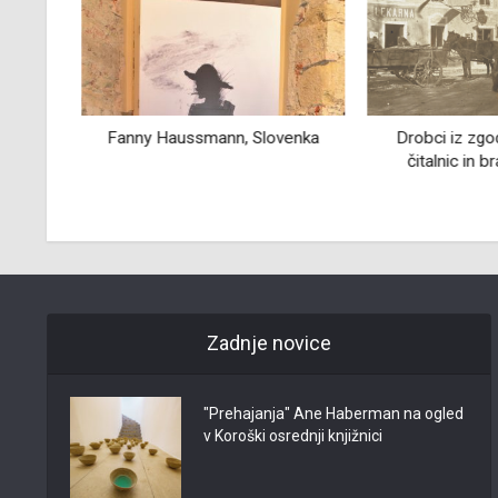
(1.
Fanny Haussmann, Slovenka
Drobci iz zgodo
čitalnic in bra
Zadnje novice
"Prehajanja" Ane Haberman na ogled
v Koroški osrednji knjižnici