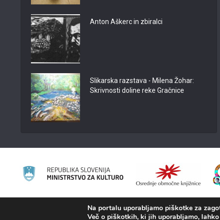
Anton Aškerc in zbiralci
Slikarska razstava - Milena Žohar:
Skrivnosti doline reke Gračnice
Na portalu uporabljamo piškotke za zagota
2008 - 2026 ©
Portal KAMRA
, Izdelava: TrueCAD d.o.o.
Več o piškotkih, ki jih uporabljamo, lahko 