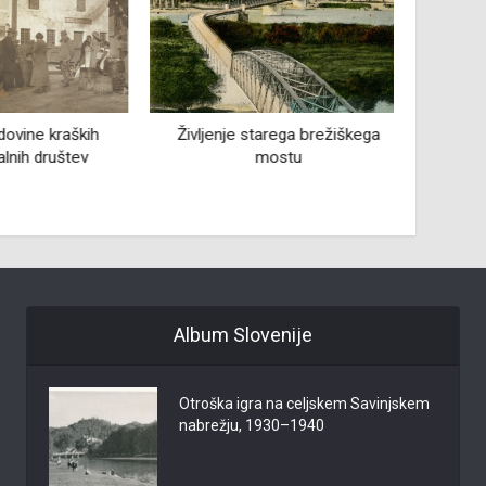
vine kraških
Življenje starega brežiškega
Fran 
lnih društev
mostu
pisate
Album Slovenije
Otroška igra na celjskem Savinjskem
nabrežju, 1930–1940