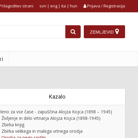
Prilagoditev strani
svn
|
eng
|
ita
|
hun
Prijava / Registracija
ZEMLJEVID
ri
Kazalo
leno za vse čase - zapuščina Alojza Kojca (1898 – 1945)
Življenje in delo vrtnarja Alojza Kojca (1898-1945)
Zbirka knjig
Zbirka velikega in malega vrtnega orodja
Orodja za nego rastlin