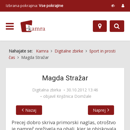
Izbrana pokrajina:
Vse pokrajine
Nahajate se:
Kamra
Digitalne zbirke
šport in prosti
čas
Magda Stražar
Magda Stražar
Digitalna zbirka
30.10.2012 13:46
objavil
Knjižnica Domžale
Nazaj
Naprej
Precej dobro skriva primorski naglas, otroštvo
je namreč preživela na obali, kjer je obiskovala