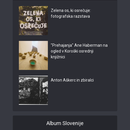
Zelena os, ki osrečuje:
fotografska razstava
"Prehajanja" Ane Haberman na
ogled v Koroški osrednji
knjižnici
Anton Aškerc in zbiralci
Album Slovenije