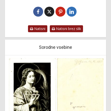
Natisni
Natisni brez slik
Sorodne vsebine