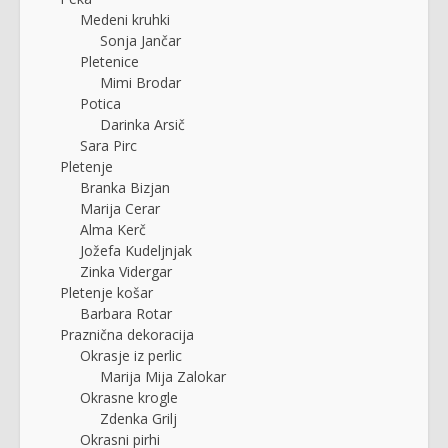
Medeni kruhki
Sonja Jančar
Pletenice
Mimi Brodar
Potica
Darinka Arsič
Sara Pirc
Pletenje
Branka Bizjan
Marija Cerar
Alma Kerč
Jožefa Kudeljnjak
Zinka Vidergar
Pletenje košar
Barbara Rotar
Praznična dekoracija
Okrasje iz perlic
Marija Mija Zalokar
Okrasne krogle
Zdenka Grilj
Okrasni pirhi