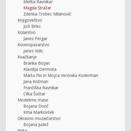
Metka Ravnikar
Magda Stražar
Zdenka Trobec Milanovič
Knjigoveštvo
Joži Brlec
Kolarstvo
Janez Pergar
Kovinopasarstvo
Janez Vidic
Kvačkanje
Branka Bizjan
Klavdija Dermota
Marta Flis in Mojca Veronika Koderman
Jana Križman
Frančiška Ravnikar
Cilka Šuštar
Modelirne mase
Bojana Dorič
Irma Markovšek
Okrasno mozaičarstvo
Bojana Judež
Peka