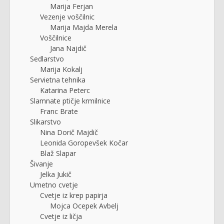
Marija Ferjan
Vezenje voščilnic
Marija Majda Merela
Voščilnice
Jana Najdič
Sedlarstvo
Marija Kokalj
Servietna tehnika
Katarina Peterc
Slamnate ptičje krmilnice
Franc Brate
Slikarstvo
Nina Dorič Majdič
Leonida Goropevšek Kočar
Blaž Slapar
Šivanje
Jelka Jukič
Umetno cvetje
Cvetje iz krep papirja
Mojca Ocepek Avbelj
Cvetje iz ličja