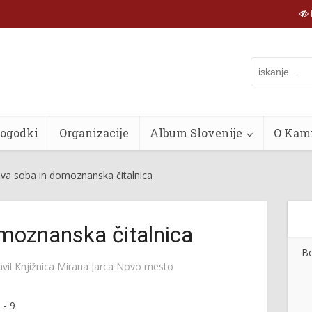
dogodki
Organizacije
Album Slovenije
O Kam
va soba in domoznanska čitalnica
moznanska čitalnica
Bo
avil
Knjižnica Mirana Jarca Novo mesto
9
-
9