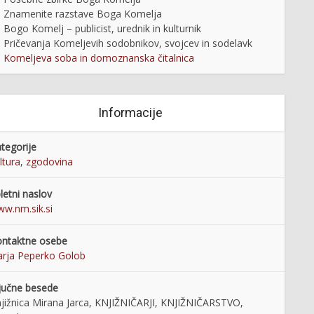
Znamenite razstave Boga Komelja
Bogo Komelj – publicist, urednik in kulturnik
Pričevanja Komeljevih sodobnikov, svojcev in sodelavk
Komeljeva soba in domoznanska čitalnica
Informacije
tegorije
ltura
,
zgodovina
letni naslov
w.nm.sik.si
ntaktne osebe
rja Peperko Golob
jučne besede
jižnica Mirana Jarca, KNJIŽNIČARJI, KNJIŽNIČARSTVO,