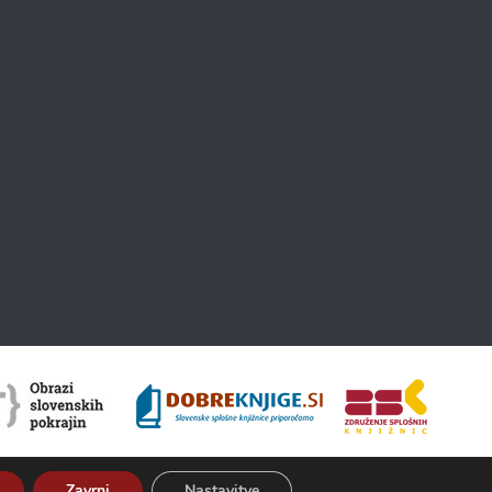
Zavrni
Nastavitve