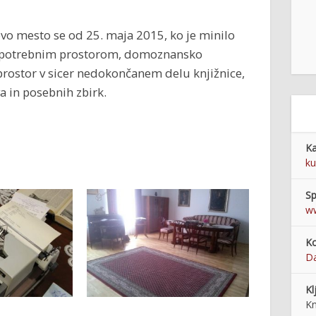
o mesto se od 25. maja 2015, ko je minilo
prepotrebnim prostorom, domoznansko
i prostor v sicer nedokončanem delu knjižnice,
in posebnih zbirk.
Ka
ku
Sp
ww
Ko
Da
Kl
Kn