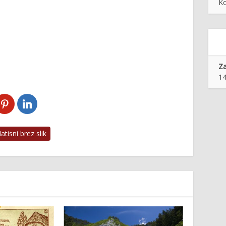
Ko
Z
14
tisni brez slik