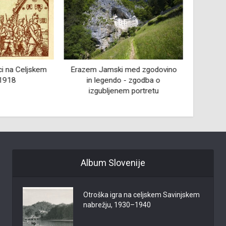
ci na Celjskem
Erazem Jamski med zgodovino
Giusep
 1918
in legendo - zgodba o
mojster
izgubljenem portretu
Album Slovenije
Otroška igra na celjskem Savinjskem
nabrežju, 1930–1940