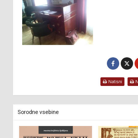
Natisni
Na
Sorodne vsebine