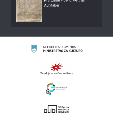
Prvi zlatar v Celju: Pettrus
Aurifaber