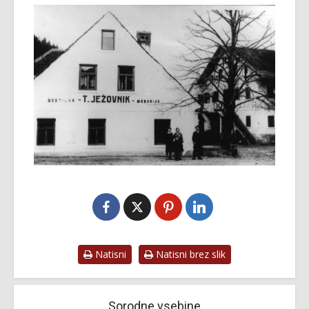
Natisni
Natisni brez slik
Sorodne vsebine