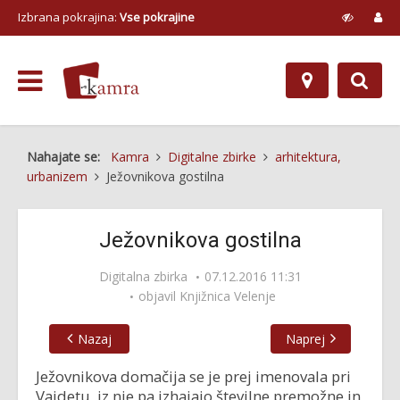
Izbrana pokrajina:
Vse pokrajine
Nahajate se:
Kamra
Digitalne zbirke
arhitektura,
urbanizem
Ježovnikova gostilna
Ježovnikova gostilna
Digitalna zbirka
07.12.2016 11:31
objavil
Knjižnica Velenje
Nazaj
Naprej
Ježovnikova domačija se je prej imenovala pri
Vajdetu, iz nje pa izhajajo številne premožne in